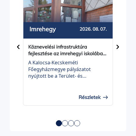
Imrehegy
Bal
2026. 08. 07.
Köznevelési infrastruktúra
Közös
fejlesztése az imrehegyi iskolában
Balot
- projektindítás
A Kalocsa-Kecskeméti
Balot
Főegyházmegye pályázatot
Önko
nyújtott be a Terület- és
be a 
Településfejlesztési Operatív
Telep
Program Plusz, TOP_PLUSZ-3.3.3-
Prog
21 KÖZNEVELÉSI
21 É
Részletek
INFRASTRUKTÚRA FEJLESZTÉSE
felhí
elnevezésű felhívásra „Köznevelési
fejle
infrastruktúra fejlesztése az
címm
imrehegyi iskolában” címmel
TOP_
(projekt azonosítószáma:
00037