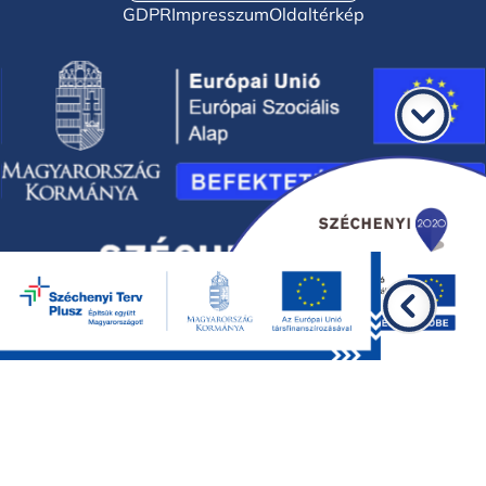
GDPR
Impresszum
Oldaltérkép
©2026 BKMÖ, minden jog fenntartva.
Design by
WEBORIGO