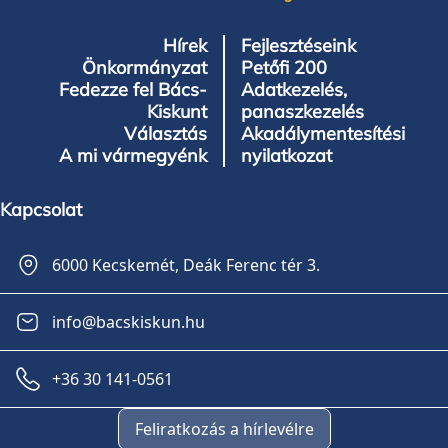
Hírek
Fejlesztéseink
Önkormányzat
Petőfi 200
Fedezze fel Bács-
Adatkezelés,
Kiskunt
panaszkezelés
Választás
Akadálymentesítési
A mi vármegyénk
nyilatkozat
Kapcsolat
6000 Kecskemét, Deák Ferenc tér 3.
info@bacskiskun.hu
+36 30 141-0561
Feliratkozás a hírlevélre