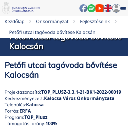
Kezdőlap
Önkormányzat
Fejlesztéseink
Petőfi utcai tagóvoda bővítése Kalocsán
Petőfi utcai tagóvoda bővítése
Kalocsán
Petőfi utcai tagóvoda bővítése
Kalocsán
TOP_PLUSZ-3.3.1-21-BK1-2022-00019
Projektazonosító:
Kalocsa Város Önkormányzata
Kedvezményezett:
Kalocsa
Település:
ERFA
Forrás:
TOP_Plusz
Program:
100%
Támogatási arány: