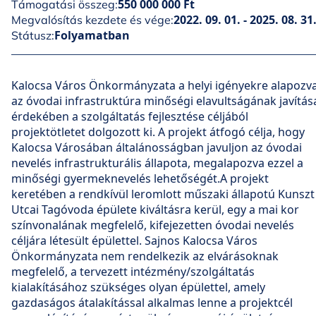
550 000 000 Ft
Támogatási összeg:
2022. 09. 01. - 2025. 08. 31
Megvalósítás kezdete és vége:
Folyamatban
Státusz:
Kalocsa Város Önkormányzata a helyi igényekre alapozv
az óvodai infrastruktúra minőségi elavultságának javítás
érdekében a szolgáltatás fejlesztése céljából
projektötletet dolgozott ki. A projekt átfogó célja, hogy
Kalocsa Városában általánosságban javuljon az óvodai
nevelés infrastrukturális állapota, megalapozva ezzel a
minőségi gyermeknevelés lehetőségét.A projekt
keretében a rendkívül leromlott műszaki állapotú Kunszt
Utcai Tagóvoda épülete kiváltásra kerül, egy a mai kor
színvonalának megfelelő, kifejezetten óvodai nevelés
céljára létesült épülettel. Sajnos Kalocsa Város
Önkormányzata nem rendelkezik az elvárásoknak
megfelelő, a tervezett intézmény/szolgáltatás
kialakításához szükséges olyan épülettel, amely
gazdaságos átalakítással alkalmas lenne a projektcél