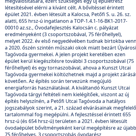
megvalósítására, ezért szükséges egy új épületrész
létesítésével elérni a kívánt célt. A bővítéssel érintett
épület 2021. évben létesült a Kalocsa, Petőfi S. u. 26. sz.
alatti, 655 hrsz-ú ingatlanon a TOP-1.4.1-16-BK1-2017-
00010 az.sz., Óvodafejlesztés Kalocsán c. pályázat
eredményeként (3 csoportszobával, 75 férőhellyel),
melyet 2022. év első negyedévében tudnak birtokba venn
a 2020. őszén szintén műszaki okok miatt bezárt Újváros
Tagóvoda gyermekei. A jelen projekt keretében ezen
épület kerül kiegészítésre további 3 csoportszobával (75
férőhellyel) és egy tornaszobával, ahova a Kunszt Utcai
Tagóvoda gyermekei költözhetnek majd a projekt zárásá
követően. Az építés során tervezünk megújuló
energiaforrás használatával. A kiváltandó Kunszt Utcai
Tagóvoda tárgyi feltételi nem kielégítőek, viszont az új
építés helyszínén, a Petőfi Utcai Tagóvoda a hatályos
jogszabályok szerint, a 21. század elvárásainak megfelel
tartalommal fog megépülni. A fejlesztéssel érintett 655
hrsz-ú (és 654 hrsz-ú) területen a 2021. évben létesült
óvodaépület bővítményeként kerül megépítésre az újab
75 férőhelyes, 3 csoportszobás óvodarész