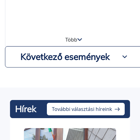
Több
Következő események
Hírek
További választási híreink