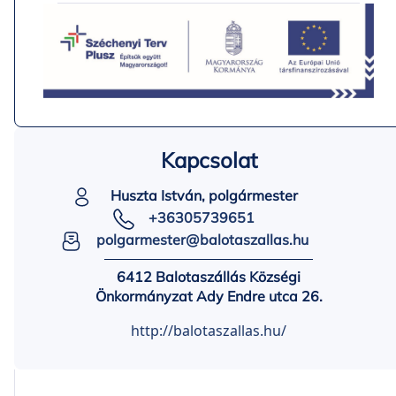
Kapcsolat
Huszta István, polgármester
+36305739651
polgarmester@balotaszallas.hu
6412 Balotaszállás Községi
Önkormányzat Ady Endre utca 26.
http://balotaszallas.hu/