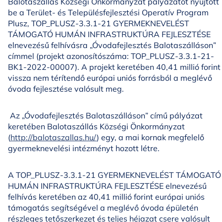
Balotaszállás Községi Önkormányzat pályázatot nyújtott
be a Terület- és Településfejlesztési Operatív Program
Plusz, TOP_PLUSZ-3.3.1-21 GYERMEKNEVELÉST
TÁMOGATÓ HUMÁN INFRASTRUKTÚRA FEJLESZTÉSE
elnevezésű felhívásra „Óvodafejlesztés Balotaszálláson”
címmel (projekt azonosítószáma: TOP_PLUSZ-3.3.1-21-
BK1-2022-00007). A projekt keretében 40,41 millió forint
vissza nem térítendő európai uniós forrásból a meglévő
óvoda fejlesztése valósult meg.
Az „Óvodafejlesztés Balotaszálláson” című pályázat
keretében Balotaszállás Községi Önkormányzat
(
http://balotaszallas.hu/
) egy, a mai kornak megfelelő
gyermeknevelési intézményt hozott létre.
A TOP_PLUSZ-3.3.1-21 GYERMEKNEVELÉST TÁMOGATÓ
HUMÁN INFRASTRUKTÚRA FEJLESZTÉSE elnevezésű
felhívás keretében az 40,41 millió forint európai uniós
támogatás segítségével a meglévő óvoda épületén
részleges tetőszerkezet és teljes héjazat csere valósult