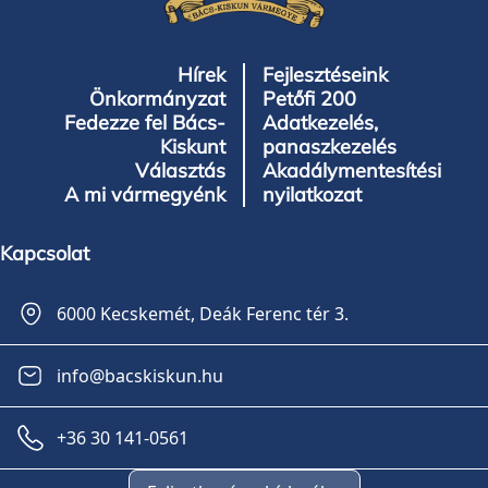
Hírek
Fejlesztéseink
Önkormányzat
Petőfi 200
Fedezze fel Bács-
Adatkezelés,
Kiskunt
panaszkezelés
Választás
Akadálymentesítési
A mi vármegyénk
nyilatkozat
Kapcsolat
6000 Kecskemét, Deák Ferenc tér 3.
info@bacskiskun.hu
+36 30 141-0561