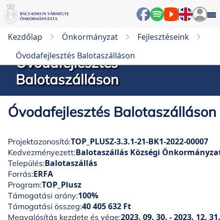
Kezdőlap
Önkormányzat
Fejlesztéseink
Óvodafejlesztés Balotaszálláson
Óvodafejlesztés
Balotaszálláson
Óvodafejlesztés Balotaszálláson
TOP_PLUSZ-3.3.1-21-BK1-2022-00007
Projektazonosító:
Balotaszállás Községi Önkormányza
Kedvezményezett:
Balotaszállás
Település:
ERFA
Forrás:
TOP_Plusz
Program:
100%
Támogatási arány:
40 405 632 Ft
Támogatási összeg:
2023. 09. 30. - 2023. 12. 31
Megvalósítás kezdete és vége: