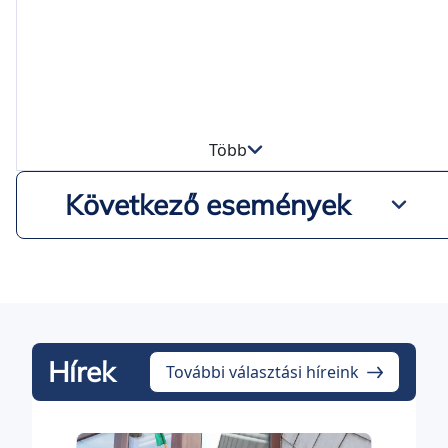
Több
Következő események
Hírek
További választási híreink