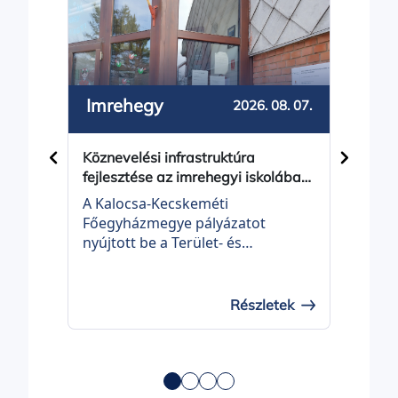
Imrehegy
Bal
2026. 08. 07.
Köznevelési infrastruktúra
Közös
fejlesztése az imrehegyi iskolában
Balot
- projektindítás
A Kalocsa-Kecskeméti
Balot
Főegyházmegye pályázatot
Önko
nyújtott be a Terület- és
be a 
Településfejlesztési Operatív
Telep
Program Plusz, TOP_PLUSZ-3.3.3-
Prog
21 KÖZNEVELÉSI
21 É
Részletek
INFRASTRUKTÚRA FEJLESZTÉSE
felhí
elnevezésű felhívásra „Köznevelési
fejle
infrastruktúra fejlesztése az
címm
imrehegyi iskolában” címmel
TOP_