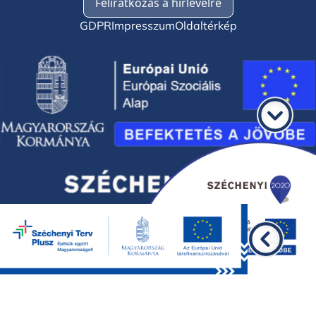
Feliratkozás a hírlevélre
GDPR
Impresszum
Oldaltérkép
©2026 BKMÖ, minden jog fenntartva.
Design by
WEBORIGO