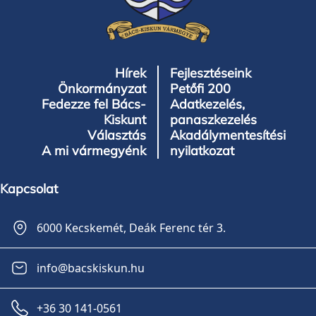
Hírek
Fejlesztéseink
Önkormányzat
Petőfi 200
Fedezze fel Bács-
Adatkezelés,
Kiskunt
panaszkezelés
Választás
Akadálymentesítési
A mi vármegyénk
nyilatkozat
Kapcsolat
6000 Kecskemét, Deák Ferenc tér 3.
info@bacskiskun.hu
+36 30 141-0561