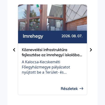
Imrehegy
2026. 08. 07.
MÓD
Köznevelési infrastruktúra
augus
fejlesztése az imrehegyi iskolában
pály
- projektindítás
Megh
A Kalocsa-Kecskeméti
pály
Bálin
Főegyházmegye pályázatot
dipl
nyújtott be a Terület- és
határ
Településfejlesztési Operatív
Homo
Program Plusz, TOP_PLUSZ-3.3.3-
Taná
21 KÖZNEVELÉSI
Részletek
erede
INFRASTRUKTÚRA FEJLESZTÉSE
augus
elnevezésű felhívásra „Köznevelési
pályá
infrastruktúra fejlesztése az