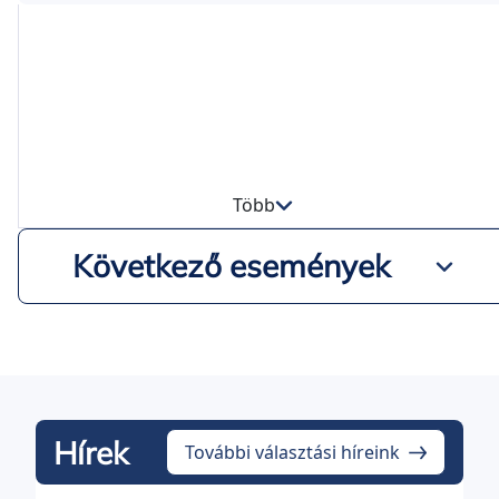
Több
Következő események
Hírek
További választási híreink