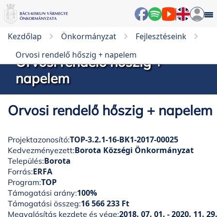
Kezdőlap
Önkormányzat
Fejlesztéseink
Orvosi rendelő hőszig + napelem
Orvosi rendelő hőszig +
napelem
Orvosi rendelő hőszig + napelem
TOP-3.2.1-16-BK1-2017-00025
Projektazonosító:
Borota Községi Önkormányzat
Kedvezményezett:
Borota
Település:
ERFA
Forrás:
TOP
Program:
100%
Támogatási arány:
16 566 233 Ft
Támogatási összeg:
2018. 07. 01. - 2020. 11. 29
Megvalósítás kezdete és vége: