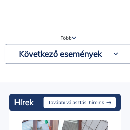
Több
Következő események
Hírek
További választási híreink