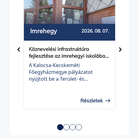
Imrehegy
Bal
2026. 08. 07.
Köznevelési infrastruktúra
Közös
fejlesztése az imrehegyi iskolában
Balot
- projektindítás
A Kalocsa-Kecskeméti
Balot
Főegyházmegye pályázatot
Önko
nyújtott be a Terület- és
be a 
Településfejlesztési Operatív
Telep
Program Plusz, TOP_PLUSZ-3.3.3-
Prog
21 KÖZNEVELÉSI
21 É
Részletek
INFRASTRUKTÚRA FEJLESZTÉSE
felhí
elnevezésű felhívásra „Köznevelési
fejle
infrastruktúra fejlesztése az
címm
imrehegyi iskolában” címmel
TOP_
(projekt azonosítószáma:
00037