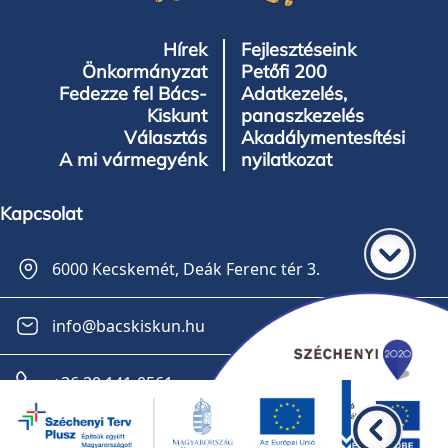
Hírek
Fejlesztéseink
Önkormányzat
Petőfi 200
Fedezze fel Bács-
Adatkezelés,
Kiskunt
panaszkezelés
Választás
Akadálymentesítési
A mi vármegyénk
nyilatkozat
Kapcsolat
6000 Kecskemét, Deák Ferenc tér 3.
info@bacskiskun.hu
+36 30 141-0561
Feliratkozás a hírlevélre