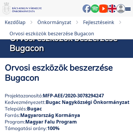
Kezdőlap
Önkormányzat
Fejlesztéseink
Orvosi eszközök beszerzése Bugacon
Orvosi eszközök beszerzése
Bugacon
Orvosi eszközök beszerzése
Bugacon
MFP-AEE/2020-3078294247
Projektazonosító:
Bugac Nagyközségi Önkormányzat
Kedvezményezett:
Bugac
Település:
Magyarország Kormánya
Forrás:
Magyar Falu Program
Program:
100%
Támogatási arány: