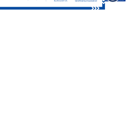
GDPR
Impresszum
Oldaltérkép
©2026 BKMÖ, minden jog fenntartva.
Design by
WEBORIGO