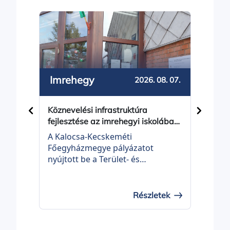
Imrehegy
Bal
2026. 08. 07.
Köznevelési infrastruktúra
Közös
fejlesztése az imrehegyi iskolában
Balot
- projektindítás
A Kalocsa-Kecskeméti
Balot
Főegyházmegye pályázatot
Önko
nyújtott be a Terület- és
be a 
Településfejlesztési Operatív
Telep
Program Plusz, TOP_PLUSZ-3.3.3-
Prog
21 KÖZNEVELÉSI
21 É
Részletek
INFRASTRUKTÚRA FEJLESZTÉSE
felhí
elnevezésű felhívásra „Köznevelési
fejle
infrastruktúra fejlesztése az
címm