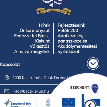
Hírek
Fejlesztéseink
Önkormányzat
Petőfi 200
Fedezze fel Bács-
Adatkezelés,
Kiskunt
panaszkezelés
Választás
Akadálymentesítési
A mi vármegyénk
nyilatkozat
Kapcsolat
6000 Kecskemét, Deák Ferenc tér 3.
info@bacskiskun.hu
+36 30 141-0561