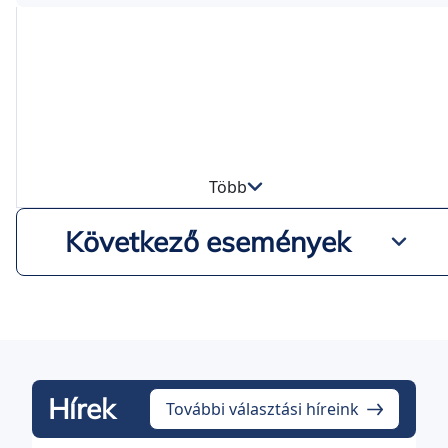
Több
Következő események
Hírek
További választási híreink