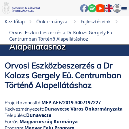
Orvosi Eszközbeszerzés a Dr
Kezdőlap
Önkormányzat
Fejlesztéseink
Kolozs Gergely Eü.
Orvosi Eszközbeszerzés a Dr Kolozs Gergely Eü.
Centrumban Történő
Centrumban Történő Alapellátáshoz
Alapellátáshoz
Orvosi Eszközbeszerzés a Dr
Kolozs Gergely Eü. Centrumban
Történő Alapellátáshoz
MFP-AEE/2019-3007197227
Projektazonosító:
Dunavecse Város Önkormányzata
Kedvezményezett:
Dunavecse
Település:
Magyarország Kormánya
Forrás:
Magyar Falu Program
Program: