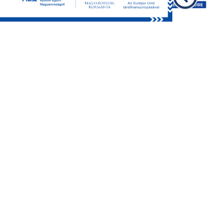
Feliratkozás a hírlevélre
GDPR
Impresszum
Oldaltérkép
©2026 BKMÖ, minden jog fenntartva.