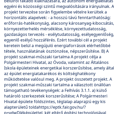
belülről fakadó kiaknázására, az autonóm energiaellátás
egyéni és közösségi szintű megvalósítására irányulnak. A
projekt tervezése során figyelembe vételre kerültek a
horizontális alapelvek: - a hosszú távú fenntarthatóság:
erőforrás-hatékonyság, alacsony károsanyag-kibocsátás
környezetterhelés mérséklése, környezettudatosság,
gazdaságos tervezés - esélytudatosság, esélyegyenlőség
egyenlő esélyű hozzáférés. Ezért további cél a projekt
keretein belül a megújuló energiaforrások elérhetőbbé
tétele, használatának ösztönzése, népszerűsítése. B) A
projekt szakmai-műszaki tartalma A projekt célja a
Polgármesteri Hivatal, az Óvoda, valamint az Általános
Iskola épületeinek energetikai korszerűsítése, amely álta
az épület energiatakarékos és költséghatékony
működtetése valósul meg. A projekt összetett projekt. A
projekt szakmai-műszaki tartalma a választott önállóan
támogatható tevékenységek: a Felhívás 3.1.1. a) külső
határoló szerkezetek korszerűsítése; A Polgármesteri
Hivatal épülete földszintes, téglalap alaprajzú egy kis
alapterületű toldahttps://eptk.fair.gov.hu/?
p=vdwDléképülettel, két eltérő építési technológiával