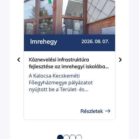
Imrehegy
2026. 08. 07.
MÓD
Köznevelési infrastruktúra
augus
fejlesztése az imrehegyi iskolában
pály
- projektindítás
Megh
A Kalocsa-Kecskeméti
pály
Bálin
Főegyházmegye pályázatot
dipl
nyújtott be a Terület- és
határ
Településfejlesztési Operatív
Homo
Program Plusz, TOP_PLUSZ-3.3.3-
Taná
21 KÖZNEVELÉSI
Részletek
erede
INFRASTRUKTÚRA FEJLESZTÉSE
augus
elnevezésű felhívásra „Köznevelési
pályá
infrastruktúra fejlesztése az
mest
imrehegyi iskolában” címmel