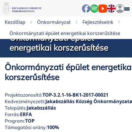
Kezdőlap
Önkormányzat
Fejlesztéseink
Önkormányzati épület energetikai korszerűsítése
Önkormányzati épület
energetikai korszerűsítése
Önkormányzati épület energetika
korszerűsítése
TOP-3.2.1-16-BK1-2017-00021
Projektazonosító:
Jakabszállás Község Önkormányzat
Kedvezményezett:
Jakabszállás
Település:
ERFA
Forrás:
TOP
Program:
100%
Támogatási arány: