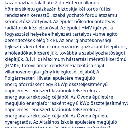
kazánházban található 2 db Hőterm állandó
hőmérsékletű gázkazán biztosítja kétkörös fűtési
rendszeren keresztül, szabályozható fordulatszámú
keringetőszivattyúval. Az épület hőleadói öntöttvas
radiátorok kézi elzáróval. Az épület HMV igényét a
fogyasztási helyeke elhelyezett tartályos vízmelegítő
berendezések elégítik ki. Az energiahatékonysági
fejlesztés keretében kondenzációs gázkazánt telepítünk,
a hőleadókat kicseréljük, továbbá a szabályozhatóságot
kiépítjük. 3.1.1. d) Maximum háztartási méretű kiserőmű
(HMKE) fotovillamos rendszer kialakítása saját
villamosenergia-igény kielégítése céljából; A
Polgármesteri Hivatal épületére megújuló
energiaforrásként egy 8 kWp összteljesítményű
napelemes rendszert kívánunk felszerelni az
energiatakarékosság céljából. Az Óvoda épületére
megújuló energiaforrásként egy 8 kWp összteljesítmény
napelemes rendszert kívánunk felszerelni az
energiatakarékosság céljából. Az Óvoda épülete
nyeregtetős. Az Általános Iskola épületére megújuló