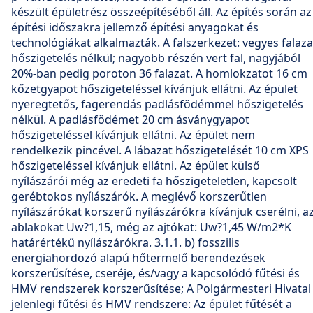
készült épületrész összeépítéséből áll. Az építés során az
építési időszakra jellemző építési anyagokat és
technológiákat alkalmazták. A falszerkezet: vegyes falaza
hőszigetelés nélkül; nagyobb részén vert fal, nagyjából
20%-ban pedig poroton 36 falazat. A homlokzatot 16 cm
kőzetgyapot hőszigeteléssel kívánjuk ellátni. Az épület
nyeregtetős, fagerendás padlásfödémmel hőszigetelés
nélkül. A padlásfödémet 20 cm ásványgyapot
hőszigeteléssel kívánjuk ellátni. Az épület nem
rendelkezik pincével. A lábazat hőszigetelését 10 cm XPS
hőszigeteléssel kívánjuk ellátni. Az épület külső
nyílászárói még az eredeti fa hőszigeteletlen, kapcsolt
gerébtokos nyílászárók. A meglévő korszerűtlen
nyílászárókat korszerű nyílászárókra kívánjuk cserélni, a
ablakokat Uw?1,15, még az ajtókat: Uw?1,45 W/m2*K
határértékű nyílászárókra. 3.1.1. b) fosszilis
energiahordozó alapú hőtermelő berendezések
korszerűsítése, cseréje, és/vagy a kapcsolódó fűtési és
HMV rendszerek korszerűsítése; A Polgármesteri Hivatal
jelenlegi fűtési és HMV rendszere: Az épület fűtését a