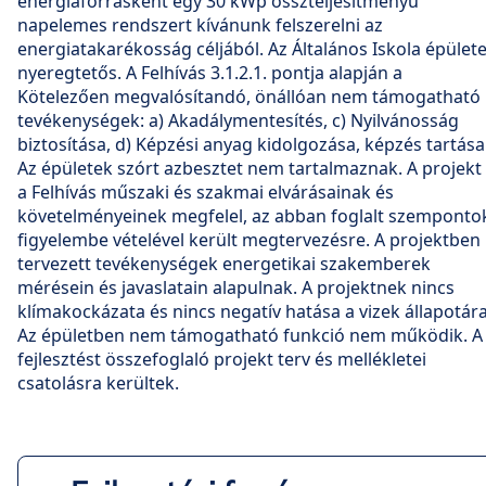
energiaforrásként egy 30 kWp összteljesítményű
napelemes rendszert kívánunk felszerelni az
energiatakarékosság céljából. Az Általános Iskola épület
nyeregtetős. A Felhívás 3.1.2.1. pontja alapján a
Kötelezően megvalósítandó, önállóan nem támogatható
tevékenységek: a) Akadálymentesítés, c) Nyilvánosság
biztosítása, d) Képzési anyag kidolgozása, képzés tartása
Az épületek szórt azbesztet nem tartalmaznak. A projekt
a Felhívás műszaki és szakmai elvárásainak és
követelményeinek megfelel, az abban foglalt szemponto
figyelembe vételével került megtervezésre. A projektben
tervezett tevékenységek energetikai szakemberek
mérésein és javaslatain alapulnak. A projektnek nincs
klímakockázata és nincs negatív hatása a vizek állapotára
Az épületben nem támogatható funkció nem működik. A
fejlesztést összefoglaló projekt terv és mellékletei
csatolásra kerültek.