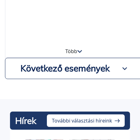
Több
Következő események
Hírek
További választási híreink