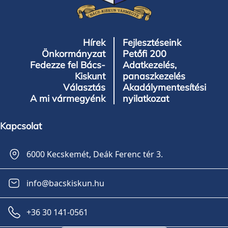
Hírek
Fejlesztéseink
Önkormányzat
Petőfi 200
Fedezze fel Bács-
Adatkezelés,
Kiskunt
panaszkezelés
Választás
Akadálymentesítési
A mi vármegyénk
nyilatkozat
Kapcsolat
6000 Kecskemét, Deák Ferenc tér 3.
info@bacskiskun.hu
+36 30 141-0561