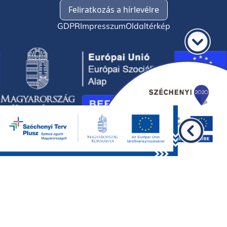
Feliratkozás a hírlevélre
GDPR
Impresszum
Oldaltérkép
©2026 BKMÖ, minden jog fenntartva.