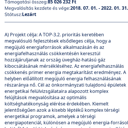
85 026 232 Ft
Támogatási összeg:
2018. 07. 01. - 2022. 01. 31
Megvalósítás kezdete és vége:
Lezárt
Státusz:
A) Projekt célja: A TOP-3.2. prioritás keretében
megvalósuló fejlesztések elsődleges célja, hogy a
megújuló energiaforrások alkalmazásán és az
energiafelhasználás csökkentésén keresztül
hozzájáruljanak az ország üvegház-hatású gáz
kibocsátásának mérsékléséhez. Az energiafelhasználás
csökkenés primer energia megtakarítást eredményez. A
helyben előállított megújuló energia felhasználásának
részaránya nő. Cél az önkormányzati tulajdonú épületek
energetikai felülvizsgálataira alapozott komplex
felújítások megvalósítása az optimális
költséghatékonyság elérése érdekében. Kiemelt
jelentőségűen azok a kisebb léptékű komplex térségi
energetikai programok, amelyek a térségi
energiapotenciál, különösen a megújuló energia-forráso