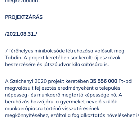
megkezdődött.
PROJEKTZÁRÁS
/2021.08.31./
7 férőhelyes minibölcsőde létrehozása valósult meg
Tabdin. A projekt keretében sor került: új eszközök
beszerzésére és játszóudvar kilakaítására is.
A Széchenyi 2020 projekt keretében
35 556 000
Ft-ból
megvalósult fejlesztés eredményeként a település
népesség- és munkaerő megtartó képessége nő. A
beruházás hozzájárul a gyermeket nevelő szülők
munkaerőpiacra történő visszatérésének
megkönnyítéséhez, ezáltal a foglalkoztatás növeléséhez is