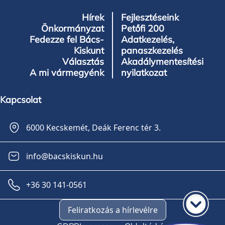
Hírek
Fejlesztéseink
Önkormányzat
Petőfi 200
Fedezze fel Bács-
Adatkezelés,
Kiskunt
panaszkezelés
Választás
Akadálymentesítési
A mi vármegyénk
nyilatkozat
Kapcsolat
6000 Kecskemét, Deák Ferenc tér 3.
info@bacskiskun.hu
+36 30 141-0561
Feliratkozás a hírlevélre