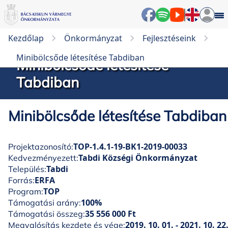
Kezdőlap
Önkormányzat
Fejlesztéseink
Minibölcsőde létesítése Tabdiban
Minibölcsőde létesítése
Tabdiban
Minibölcsőde létesítése Tabdiban
TOP-1.4.1-19-BK1-2019-00033
Projektazonosító:
Tabdi Községi Önkormányzat
Kedvezményezett:
Tabdi
Település:
ERFA
Forrás:
TOP
Program:
100%
Támogatási arány:
35 556 000 Ft
Támogatási összeg:
2019. 10. 01. - 2021. 10. 22
Megvalósítás kezdete és vége: