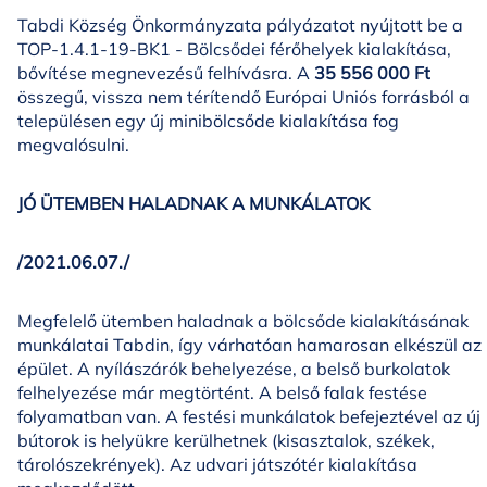
Tabdi Község Önkormányzata pályázatot nyújtott be a
TOP-1.4.1-19-BK1 - Bölcsődei férőhelyek kialakítása,
bővítése megnevezésű felhívásra. A
35 556 000 Ft
összegű, vissza nem térítendő Európai Uniós forrásból a
településen egy új minibölcsőde kialakítása fog
megvalósulni.
JÓ ÜTEMBEN HALADNAK A MUNKÁLATOK
/2021.06.07./
Megfelelő ütemben haladnak a bölcsőde kialakításának
munkálatai Tabdin, így várhatóan hamarosan elkészül az
épület. A nyílászárók behelyezése, a belső burkolatok
felhelyezése már megtörtént. A belső falak festése
folyamatban van. A festési munkálatok befejeztével az új
bútorok is helyükre kerülhetnek (kisasztalok, székek,
tárolószekrények). Az udvari játszótér kialakítása