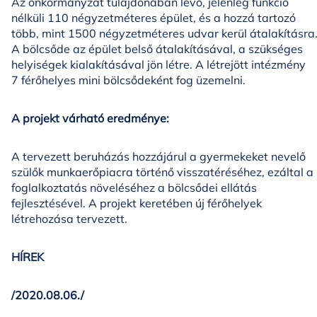
Az önkormányzat tulajdonában lévő, jelenleg funkció
nélküli 110 négyzetméteres épület, és a hozzá tartozó
több, mint 1500 négyzetméteres udvar kerül átalakításra
A bölcsőde az épület belső átalakításával, a szükséges
helyiségek kialakításával jön létre. A létrejött intézmény
7 férőhelyes mini bölcsődeként fog üzemelni.
A projekt várható eredménye:
A tervezett beruházás hozzájárul a gyermekeket nevelő
szülők munkaerőpiacra történő visszatéréséhez, ezáltal a
foglalkoztatás növeléséhez a bölcsődei ellátás
fejlesztésével. A projekt keretében új férőhelyek
létrehozása tervezett.
HÍREK
/2020.08.06./