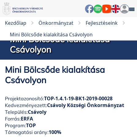
Kezdőlap
Önkormányzat
Fejlesztéseink
Mini Bölcsőde kialakítása Csávolyon
Mini Bölcsőde kialakítása
Csávolyon
Mini Bölcsőde kialakítása
Csávolyon
TOP-1.4.1-19-BK1-2019-00028
Projektazonosító:
Csávoly Községi Önkormányzat
Kedvezményezett:
Csávoly
Település:
ERFA
Forrás:
TOP
Program:
100%
Támogatási arány: