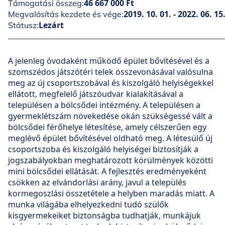
46 667 000 Ft
Támogatási összeg:
2019. 10. 01. - 2022. 06. 15
Megvalósítás kezdete és vége:
Lezárt
Státusz:
A jelenleg óvodaként működő épület bővítésével és a
szomszédos játszótéri telek összevonásával valósulna
meg az új csoportszobával és kiszolgáló helyiségekkel
ellátott, megfelelő játszóudvar kialakításával a
településen a bölcsődei intézmény. A településen a
gyermeklétszám növekedése okán szükségessé vált a
bölcsődei férőhelye létesítése, amely célszerűen egy
meglévő épület bővítésével oldható meg. A létesülő új
csoportszoba és kiszolgáló helyiségei biztosítják a
jogszabályokban meghatározott körülmények közötti
mini bölcsődei ellátását. A fejlesztés eredményeként
csökken az elvándorlási arány, javul a település
kormegoszlási összetétele a helyben maradás miatt. A
munka világába elhelyezkedni tudó szülők
kisgyermekeiket biztonságba tudhatják, munkájuk