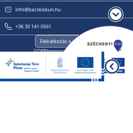
info@bacskiskun.hu
+36 30 141-0561
Feliratkozás a hírlevélre
GDPR
Impresszum
Oldaltérkép