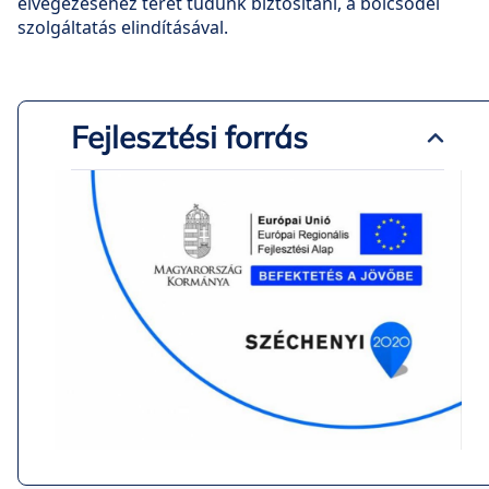
elvégezéséhez teret tudunk biztosítani, a bölcsődei
szolgáltatás elindításával.
Fejlesztési forrás