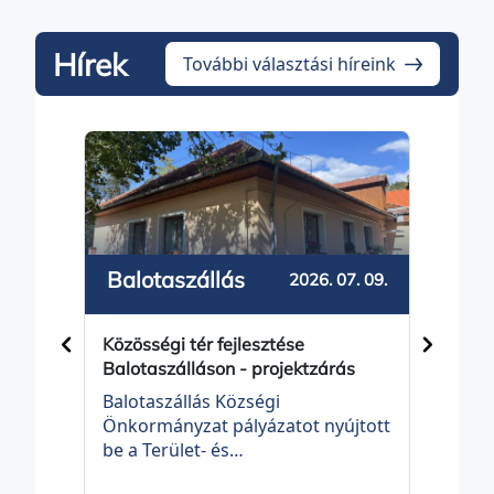
Hírek
További választási híreink
Drá
Balotaszállás
2026. 07. 09.
Műve
Közösségi tér fejlesztése
korsz
Balotaszálláson - projektzárás
Drág
Balotaszállás Községi
pályá
Önkormányzat pályázatot nyújtott
Telep
be a Terület- és
Prog
Településfejlesztési Operatív