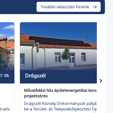
További választási híreink
Drágszél
2026. 
7. 09.
Művelődési ház épületenergetikai korszerűsítés
projektzárás
Drágszél Község Önkormányzat pályázatot nyú
t
be a Terület- és Településfejlesztési Operatív
eratív