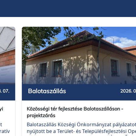
Balotaszállás
. 07.
2026. 0
yi
Közösségi tér fejlesztése Balotaszálláson -
projektzárás
t
Balotaszállás Községi Önkormányzat pályázato
ratív
nyújtott be a Terület- és Településfejlesztési Op