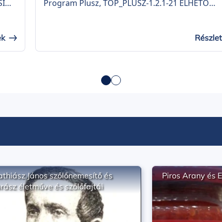
SI
Program Plusz, TOP_PLUSZ-1.2.1-21 ÉLHETŐ
ásra
TELEPÜLÉSEK felhívásra „Közösségi Tér fejleszt
egyi
Balotaszálláson” címmel (projekt azonosítószá
TOP_PLUSZ-1.2.1-21-BK1-2023-00037). A projekt
ek
Részle
keretében 40,00 millió Ft vissza nem térítendő
dő
európai uniós forrásból a Közösségi Színtér
épületének fejlesztése valósult meg.
thiász János szőlőnemesítő és
Piros Arany és E
rász életműve és szőlőfajtái