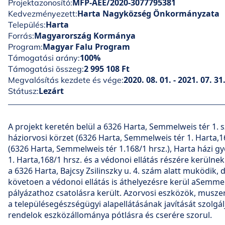
MFP-AEE/2020-3077795381
Projektazonosító:
Harta Nagyközség Önkormányzata
Kedvezményezett:
Harta
Település:
Magyarország Kormánya
Forrás:
Magyar Falu Program
Program:
100%
Támogatási arány:
2 995 108 Ft
Támogatási összeg:
2020. 08. 01. - 2021. 07. 31
Megvalósítás kezdete és vége:
Lezárt
Státusz:
A projekt keretén belül a 6326 Harta, Semmelweis tér 1. 
háziorvosi körzet (6326 Harta, Semmelweis tér 1. Harta,1
(6326 Harta, Semmelweis tér 1.168/1 hrsz.), Harta házi 
1. Harta,168/1 hrsz. és a védonoi ellátás részére kerülne
a 6326 Harta, Bajcsy Zsilinszky u. 4. szám alatt muködik,
követoen a védonoi ellátás is áthelyezésre kerül aSemmelw
pályázathoz csatolásra került. Azorvosi eszközök, musze
a településegészségügyi alapellátásának javítását szolgá
rendelok eszközállománya pótlásra és cserére szorul.