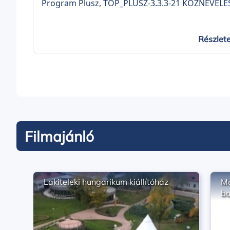
Program Plusz, TOP_PLUSZ-3.3.3-21 KÖZNEVELÉ
INFRASTRUKTÚRA FEJLESZTÉSE elnevezésű felhív
„Köznevelési infrastruktúra fejlesztése az imreh
iskolában” címmel (projekt azonosítószáma:
Részlet
TOP_PLUSZ-3.3.3-23-BK2-2024-00003). A projekt
keretében 90,00 millió forint vissza nem téríten
európai uniós forrásból az imrehegyi iskola
épületének korszerűsítése valósul meg.
Filmajánló
Lakiteleki hungarikum kiállítóház
Ma
bo