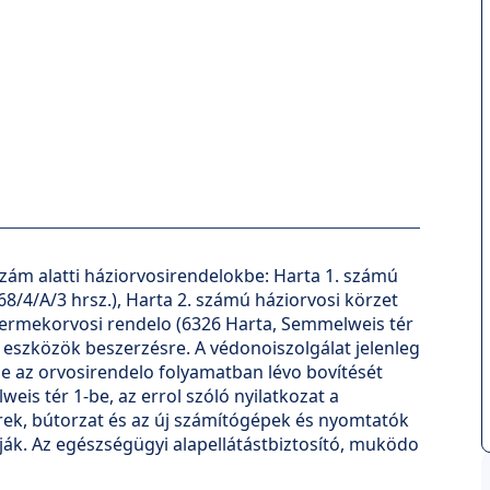
.
szám alatti háziorvosirendelokbe: Harta 1. számú
68/4/A/3 hrsz.), Harta 2. számú háziorvosi körzet
gyermekorvosi rendelo (6326 Harta, Semmelweis tér
k eszközök beszerzésre. A védonoiszolgálat jelenleg
 de az orvosirendelo folyamatban lévo bovítését
eis tér 1-be, az errol szóló nyilatkozat a
rek, bútorzat és az új számítógépek és nyomtatók
lják. Az egészségügyi alapellátástbiztosító, muködo