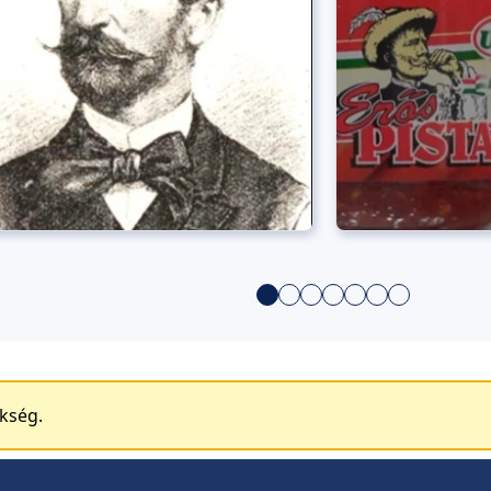
ükség.