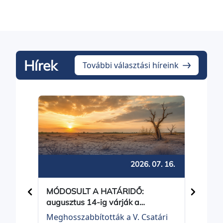
Hírek
További választási híreink
Bal
2026. 07. 16.
MÓDOSULT A HATÁRIDŐ:
Közös
augusztus 14-ig várják a
Balot
pályamunkákat a Csatári Bálint
Meghosszabbították a V. Csatári
Balot