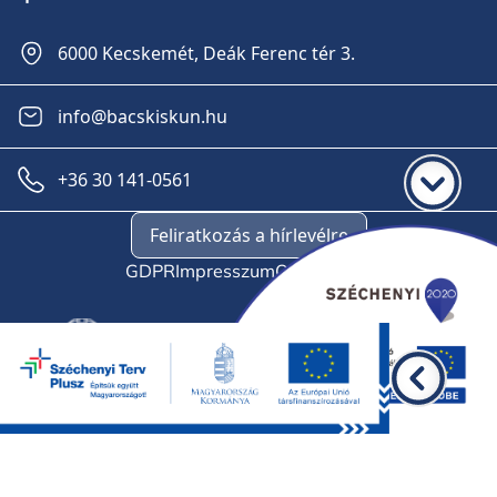
6000 Kecskemét, Deák Ferenc tér 3.
info@bacskiskun.hu
+36 30 141-0561
Feliratkozás a hírlevélre
GDPR
Impresszum
Oldaltérkép