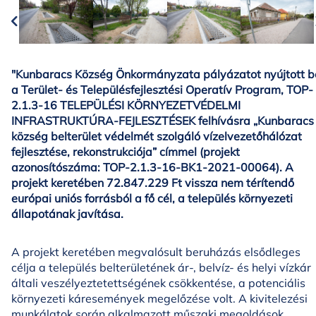
"Kunbaracs Község Önkormányzata pályázatot nyújtott b
a Terület- és Településfejlesztési Operatív Program, TOP-
2.1.3-16 TELEPÜLÉSI KÖRNYEZETVÉDELMI
INFRASTRUKTÚRA-FEJLESZTÉSEK felhívásra „Kunbaracs
község belterület védelmét szolgáló vízelvezetőhálózat
fejlesztése, rekonstrukciója” címmel (projekt
azonosítószáma: TOP-2.1.3-16-BK1-2021-00064). A
projekt keretében 72.847.229 Ft vissza nem térítendő
európai uniós forrásból a fő cél, a település környezeti
állapotának javítása.
A projekt keretében megvalósult beruházás elsődleges
célja a település belterületének ár-, belvíz- és helyi vízkár
általi veszélyeztetettségének csökkentése, a potenciális
környezeti káresemények megelőzése volt. A kivitelezési
munkálatok során alkalmazott műszaki megoldások