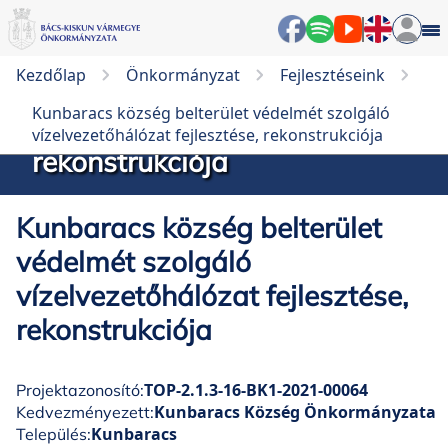
Kunbaracs község belterület
Kezdőlap
Önkormányzat
Fejlesztéseink
védelmét szolgáló
Kunbaracs község belterület védelmét szolgáló
vízelvezetőhálózat fejlesztése,
vízelvezetőhálózat fejlesztése, rekonstrukciója
rekonstrukciója
Kunbaracs község belterület
védelmét szolgáló
vízelvezetőhálózat fejlesztése,
rekonstrukciója
TOP-2.1.3-16-BK1-2021-00064
Projektazonosító:
Kunbaracs Község Önkormányzata
Kedvezményezett:
Kunbaracs
Település: