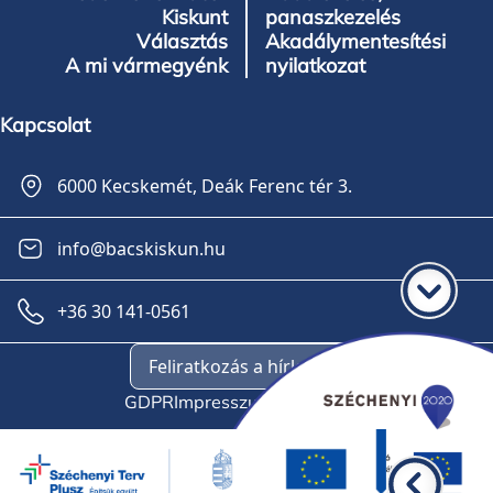
Kiskunt
panaszkezelés
Választás
Akadálymentesítési
A mi vármegyénk
nyilatkozat
Kapcsolat
6000 Kecskemét, Deák Ferenc tér 3.
info@bacskiskun.hu
+36 30 141-0561
Feliratkozás a hírlevélre
GDPR
Impresszum
Oldaltérkép