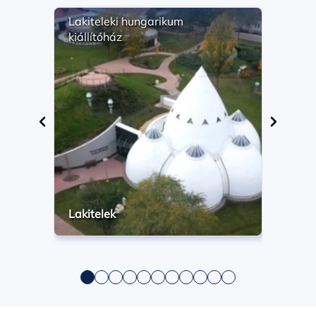
Lakiteleki hungarikum
Math
kiállítóház
szől
élet
Lakitelek