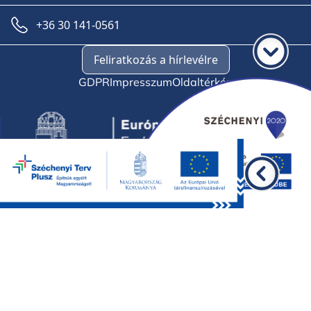
+36 30 141-0561
Feliratkozás a hírlevélre
GDPR
Impresszum
Oldaltérkép