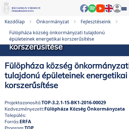
Fülöpháza község
Kezdőlap
Önkormányzat
Fejlesztéseink
önkormányzati tulajdonú
Fülöpháza község önkormányzati tulajdonú
épületeinek energetikai
épületeinek energetikai korszerűsítése
korszerűsítése
Fülöpháza község önkormányzat
tulajdonú épületeinek energetikai
korszerűsítése
TOP-3.2.1-15-BK1-2016-00029
Projektazonosító:
Fülöpháza Község Önkormányzata
Kedvezményezett:
Település:
ERFA
Forrás:
TOP
Program: