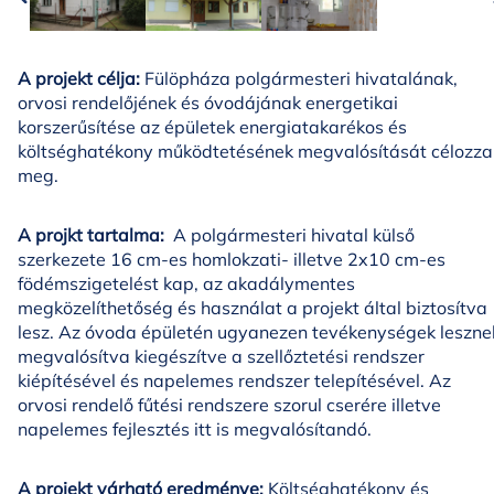
A projekt célja:
Fülöpháza polgármesteri hivatalának,
orvosi rendelőjének és óvodájának energetikai
korszerűsítése az épületek energiatakarékos és
költséghatékony működtetésének megvalósítását célozza
meg.
A projkt tartalma:
A polgármesteri hivatal külső
szerkezete 16 cm-es homlokzati- illetve 2x10 cm-es
födémszigetelést kap, az akadálymentes
megközelíthetőség és használat a projekt által biztosítva
lesz. Az óvoda épületén ugyanezen tevékenységek leszne
megvalósítva kiegészítve a szellőztetési rendszer
kiépítésével és napelemes rendszer telepítésével. Az
orvosi rendelő fűtési rendszere szorul cserére illetve
napelemes fejlesztés itt is megvalósítandó.
A projekt várható eredménye:
Költséghatékony és