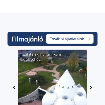
Filmajánló
További ajánlataink
Lakiteleki hungarikum
Math
kiállítóház
szől
élet