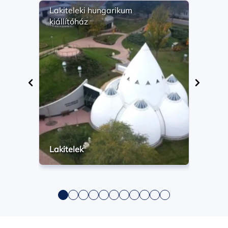
Lakiteleki hungarikum
Math
kiállítóház
szől
élet
Lakitelek