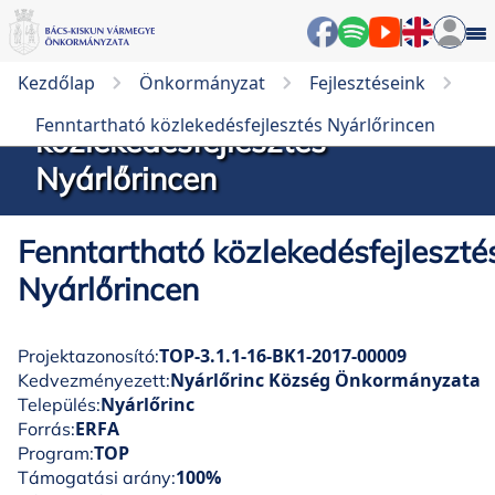
Kezdőlap
Önkormányzat
Fejlesztéseink
Fenntartható
Fenntartható közlekedésfejlesztés Nyárlőrincen
közlekedésfejlesztés
Nyárlőrincen
Fenntartható közlekedésfejleszté
Nyárlőrincen
TOP-3.1.1-16-BK1-2017-00009
Projektazonosító:
Nyárlőrinc Község Önkormányzata
Kedvezményezett:
Nyárlőrinc
Település:
ERFA
Forrás:
TOP
Program:
100%
Támogatási arány: