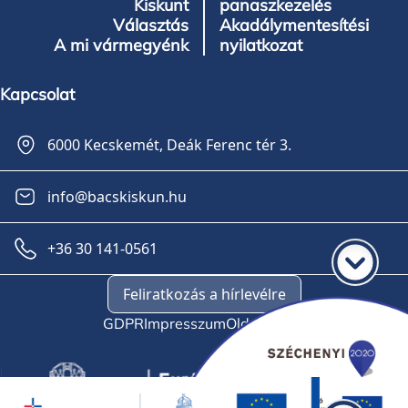
Kiskunt
panaszkezelés
Választás
Akadálymentesítési
A mi vármegyénk
nyilatkozat
Kapcsolat
6000 Kecskemét, Deák Ferenc tér 3.
info@bacskiskun.hu
+36 30 141-0561
Feliratkozás a hírlevélre
GDPR
Impresszum
Oldaltérkép