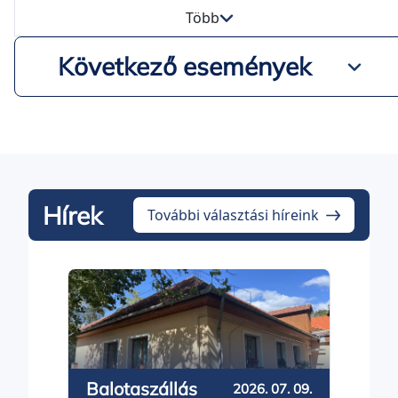
Több
Következő események
Hírek
További választási híreink
Drá
Balotaszállás
2026. 07. 09.