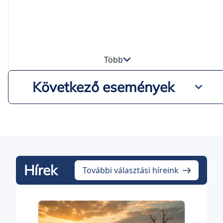
Több
Következő események
Hírek
További választási híreink