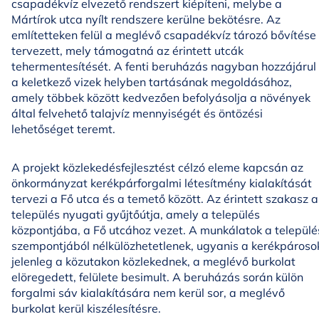
csapadékvíz elvezető rendszert kiépíteni, melybe a
Mártírok utca nyílt rendszere kerülne bekötésre. Az
említetteken felül a meglévő csapadékvíz tározó bővítése
tervezett, mely támogatná az érintett utcák
tehermentesítését. A fenti beruházás nagyban hozzájárul
a keletkező vizek helyben tartásának megoldásához,
amely többek között kedvezően befolyásolja a növények
által felvehető talajvíz mennyiségét és öntözési
lehetőséget teremt.
A projekt közlekedésfejlesztést célzó eleme kapcsán az
önkormányzat kerékpárforgalmi létesítmény kialakítását
tervezi a Fő utca és a temető között. Az érintett szakasz a
település nyugati gyűjtőútja, amely a település
központjába, a Fő utcához vezet. A munkálatok a települé
szempontjából nélkülözhetetlenek, ugyanis a kerékpároso
jelenleg a közutakon közlekednek, a meglévő burkolat
elöregedett, felülete besimult. A beruházás során külön
forgalmi sáv kialakítására nem kerül sor, a meglévő
burkolat kerül kiszélesítésre.