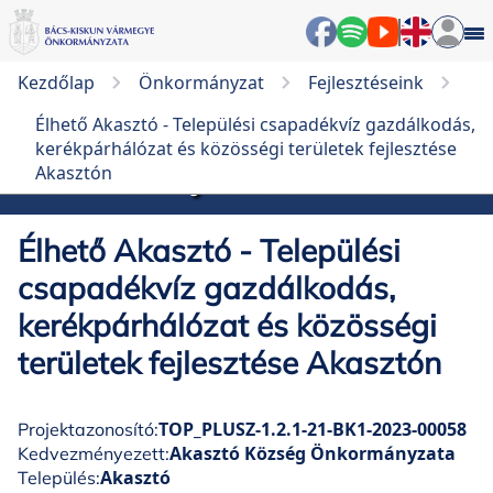
Élhető Akasztó - Települési
Kezdőlap
Önkormányzat
Fejlesztéseink
csapadékvíz gazdálkodás,
Élhető Akasztó - Települési csapadékvíz gazdálkodás,
kerékpárhálózat és közösségi
kerékpárhálózat és közösségi területek fejlesztése
területek fejlesztése Akasztón
Akasztón
Élhető Akasztó - Települési
csapadékvíz gazdálkodás,
kerékpárhálózat és közösségi
területek fejlesztése Akasztón
TOP_PLUSZ-1.2.1-21-BK1-2023-00058
Projektazonosító:
Akasztó Község Önkormányzata
Kedvezményezett:
Akasztó
Település: