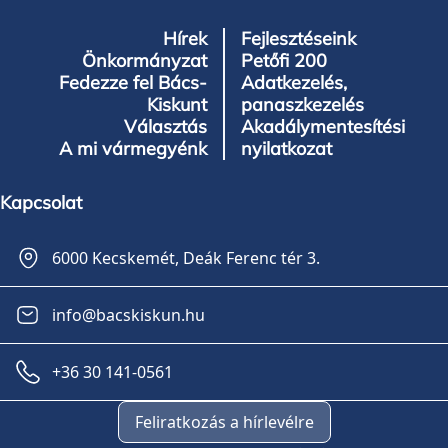
Hírek
Fejlesztéseink
Önkormányzat
Petőfi 200
Fedezze fel Bács-
Adatkezelés,
Kiskunt
panaszkezelés
Választás
Akadálymentesítési
A mi vármegyénk
nyilatkozat
Kapcsolat
6000 Kecskemét, Deák Ferenc tér 3.
info@bacskiskun.hu
+36 30 141-0561
Feliratkozás a hírlevélre