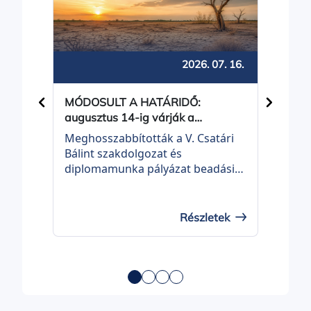
Bal
2026. 07. 16.
MÓDOSULT A HATÁRIDŐ:
Közös
augusztus 14-ig várják a
Balot
pályamunkákat a Csatári Bálint
Meghosszabbították a V. Csatári
Balot
pályázatra
Bálint szakdolgozat és
Önko
diplomamunka pályázat beadási
be a 
határidejét. A Duna–Tisza Közi
Telep
Homokhátsági Térségi Fejlesztési
Prog
Tanács döntése értelmében az
21 É
Részletek
eredeti július 17-i határidő helyett
felhí
augusztus 14-ig nyújthatják be
fejle
pályázataikat az alapszakos és
címm
mesterszakos hallgatók.
TOP_
00037
milli