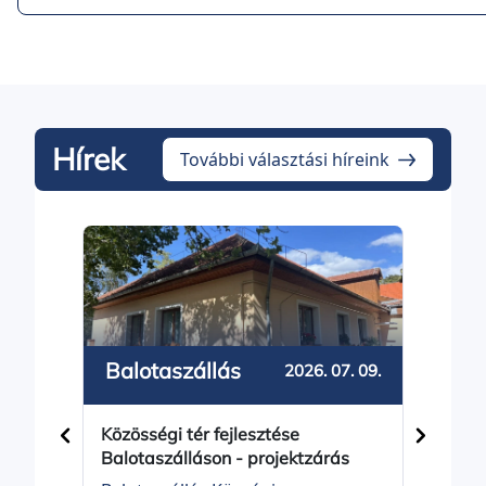
Hírek
További választási híreink
Drá
Balotaszállás
2026. 07. 09.
Műve
Közösségi tér fejlesztése
korsz
Balotaszálláson - projektzárás