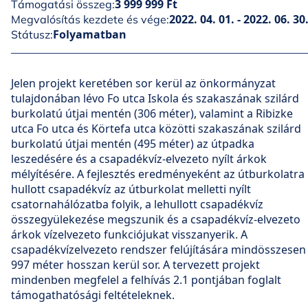
3 999 999 Ft
Támogatási összeg:
2022. 04. 01. - 2022. 06. 30
Megvalósítás kezdete és vége:
Folyamatban
Státusz:
Jelen projekt keretében sor kerül az önkormányzat
tulajdonában lévo Fo utca Iskola és szakaszának szilárd
burkolatú útjai mentén (306 méter), valamint a Ribizke
utca Fo utca és Körtefa utca közötti szakaszának szilárd
burkolatú útjai mentén (495 méter) az útpadka
leszedésére és a csapadékvíz-elvezeto nyílt árkok
mélyítésére. A fejlesztés eredményeként az útburkolatra
hullott csapadékvíz az útburkolat melletti nyílt
csatornahálózatba folyik, a lehullott csapadékvíz
összegyülekezése megszunik és a csapadékvíz-elvezeto
árkok vízelvezeto funkciójukat visszanyerik. A
csapadékvízelvezeto rendszer felújítására mindösszesen
997 méter hosszan kerül sor. A tervezett projekt
mindenben megfelel a felhívás 2.1 pontjában foglalt
támogathatósági feltételeknek.