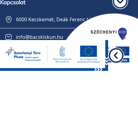
Kapcsolat
6000 Kecskemét, Deák Ferenc tér 3.
info@bacskiskun.hu
+36 30 141-0561
Feliratkozás a hírlevélre
GDPR
Impresszum
Oldaltérkép