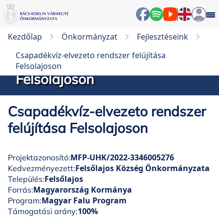
Kezdőlap
Önkormányzat
Fejlesztéseink
Csapadékvíz-elvezeto
Csapadékvíz-elvezeto rendszer felújítása
rendszer felújítása
Felsolajoson
Felsolajoson
Csapadékvíz-elvezeto rendszer
felújítása Felsolajoson
MFP-UHK/2022-3346005276
Projektazonosító:
Felsőlajos Község Önkormányzata
Kedvezményezett:
Felsőlajos
Település:
Magyarország Kormánya
Forrás:
Magyar Falu Program
Program:
100%
Támogatási arány: