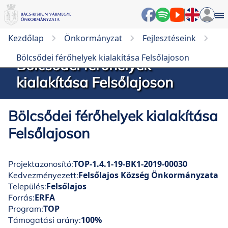
Kezdőlap
Önkormányzat
Fejlesztéseink
Bölcsődei férőhelyek kialakítása Felsőlajoson
Bölcsődei férőhelyek
kialakítása Felsőlajoson
Bölcsődei férőhelyek kialakítása
Felsőlajoson
TOP-1.4.1-19-BK1-2019-00030
Projektazonosító:
Felsőlajos Község Önkormányzata
Kedvezményezett:
Felsőlajos
Település:
ERFA
Forrás:
TOP
Program:
100%
Támogatási arány: