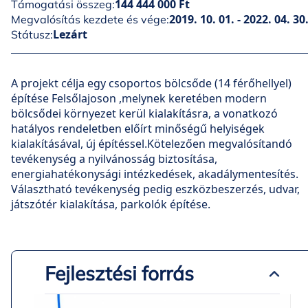
144 444 000 Ft
Támogatási összeg:
2019. 10. 01. - 2022. 04. 30
Megvalósítás kezdete és vége:
Lezárt
Státusz:
A projekt célja egy csoportos bölcsőde (14 férőhellyel)
építése Felsőlajoson ,melynek keretében modern
bölcsődei környezet kerül kialakításra, a vonatkozó
hatályos rendeletben előírt minőségű helyiségek
kialakításával, új építéssel.Kötelezően megvalósítandó
tevékenység a nyilvánosság biztosítása,
energiahatékonysági intézkedések, akadálymentesítés.
Választható tevékenység pedig eszközbeszerzés, udvar,
játszótér kialakítása, parkolók építése.
Fejlesztési forrás