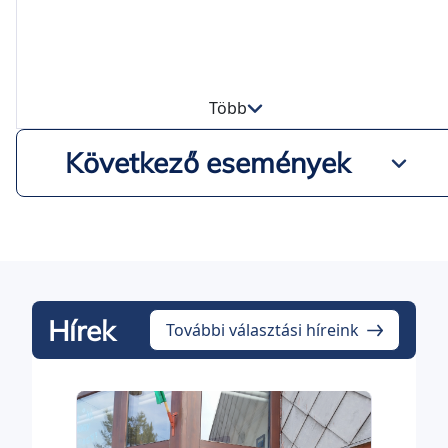
Több
Következő események
Hírek
További választási híreink