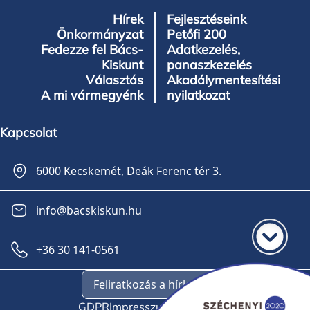
Hírek
Fejlesztéseink
Önkormányzat
Petőfi 200
Fedezze fel Bács-
Adatkezelés,
Kiskunt
panaszkezelés
Választás
Akadálymentesítési
A mi vármegyénk
nyilatkozat
Kapcsolat
6000 Kecskemét, Deák Ferenc tér 3.
info@bacskiskun.hu
+36 30 141-0561
Feliratkozás a hírlevélre
GDPR
Impresszum
Oldaltérkép