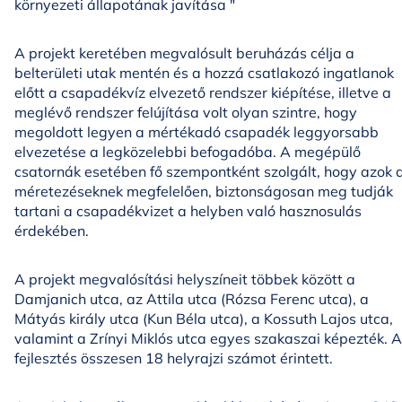
környezeti állapotának javítása "
A projekt keretében megvalósult beruházás célja a
belterületi utak mentén és a hozzá csatlakozó ingatlanok
előtt a csapadékvíz elvezető rendszer kiépítése, illetve a
meglévő rendszer felújítása volt olyan szintre, hogy
megoldott legyen a mértékadó csapadék leggyorsabb
elvezetése a legközelebbi befogadóba. A megépülő
csatornák esetében fő szempontként szolgált, hogy azok 
méretezéseknek megfelelően, biztonságosan meg tudják
tartani a csapadékvizet a helyben való hasznosulás
érdekében.
A projekt megvalósítási helyszíneit többek között a
Damjanich utca, az Attila utca (Rózsa Ferenc utca), a
Mátyás király utca (Kun Béla utca), a Kossuth Lajos utca,
valamint a Zrínyi Miklós utca egyes szakaszai képezték. A
fejlesztés összesen 18 helyrajzi számot érintett.