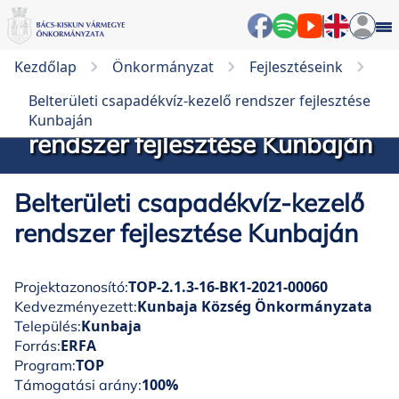
Kezdőlap
Önkormányzat
Fejlesztéseink
Belterületi csapadékvíz-kezelő rendszer fejlesztése
Belterületi csapadékvíz-kezelő
Kunbaján
rendszer fejlesztése Kunbaján
Belterületi csapadékvíz-kezelő
rendszer fejlesztése Kunbaján
TOP-2.1.3-16-BK1-2021-00060
Projektazonosító:
Kunbaja Község Önkormányzata
Kedvezményezett:
Kunbaja
Település:
ERFA
Forrás:
TOP
Program:
100%
Támogatási arány: