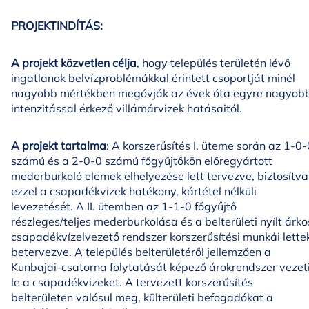
PROJEKTINDÍTÁS:
A projekt közvetlen célja
, hogy település területén lévő
ingatlanok belvízproblémákkal érintett csoportját minél
nagyobb mértékben megóvják az évek óta egyre nagyob
intenzitással érkező villámárvizek hatásaitól.
A projekt tartalma
: A korszerűsítés I. üteme során az 1-0-
számú és a 2-0-0 számú főgyűjtőkön előregyártott
mederburkoló elemek elhelyezése lett tervezve, biztosítva
ezzel a csapadékvizek hatékony, kártétel nélküli
levezetését. A II. ütemben az 1-1-0 főgyűjtő
részleges/teljes mederburkolása és a belterületi nyílt árko
csapadékvízelvezető rendszer korszerűsítési munkái lette
betervezve. A település belterületéről jellemzően a
Kunbajai-csatorna folytatását képező árokrendszer vezet
le a csapadékvizeket. A tervezett korszerűsítés
belterületen valósul meg, külterületi befogadókat a