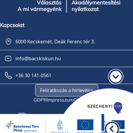
Választás
Akadálymentesítési
A mi vármegyénk
nyilatkozat
Kapcsolat
6000 Kecskemét, Deák Ferenc tér 3.
info@bacskiskun.hu
+36 30 141-0561
Feliratkozás a hírlevélre
GDPR
Impresszum
Oldaltérkép