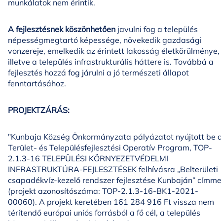
munkálatok nem érintik.
A fejlesztésnek köszönhetően
javulni fog a település
népességmegtartó képessége, növekedik gazdasági
vonzereje, emelkedik az érintett lakosság életkörülménye,
illetve a település infrastrukturális háttere is. Továbbá a
fejlesztés hozzá fog járulni a jó természeti állapot
fenntartásához.
PROJEKTZÁRÁS:
"Kunbaja Község Önkormányzata pályázatot nyújtott be 
Terület- és Településfejlesztési Operatív Program, TOP-
2.1.3-16 TELEPÜLÉSI KÖRNYEZETVÉDELMI
INFRASTRUKTÚRA-FEJLESZTÉSEK felhívásra „Belterületi
csapadékvíz-kezelő rendszer fejlesztése Kunbaján” címme
(projekt azonosítószáma: TOP-2.1.3-16-BK1-2021-
00060). A projekt keretében 161 284 916 Ft vissza nem
térítendő európai uniós forrásból a fő cél, a település