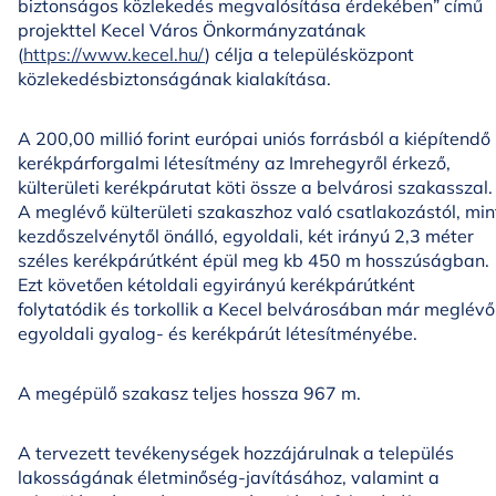
biztonságos közlekedés megvalósítása érdekében” című
projekttel Kecel Város Önkormányzatának
(
https://www.kecel.hu/
) célja a településközpont
közlekedésbiztonságának kialakítása.
A 200,00 millió forint európai uniós forrásból a kiépítendő
kerékpárforgalmi létesítmény az Imrehegyről érkező,
külterületi kerékpárutat köti össze a belvárosi szakasszal.
A meglévő külterületi szakaszhoz való csatlakozástól, min
kezdőszelvénytől önálló, egyoldali, két irányú 2,3 méter
széles kerékpárútként épül meg kb 450 m hosszúságban.
Ezt követően kétoldali egyirányú kerékpárútként
folytatódik és torkollik a Kecel belvárosában már meglévő
egyoldali gyalog- és kerékpárút létesítményébe.
A megépülő szakasz teljes hossza 967 m.
A tervezett tevékenységek hozzájárulnak a település
lakosságának életminőség-javításához, valamint a