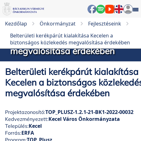
Belterületi kerékpárút
Kezdőlap
Önkormányzat
Fejlesztéseink
kialakítása Kecelen a
Belterületi kerékpárút kialakítása Kecelen a
biztonságos közlekedés
biztonságos közlekedés megvalósítása érdekében
megvalósítása érdekében
Belterületi kerékpárút kialakítása
Kecelen a biztonságos közlekedé
megvalósítása érdekében
TOP_PLUSZ-1.2.1-21-BK1-2022-00032
Projektazonosító:
Kecel Város Önkormányzata
Kedvezményezett:
Kecel
Település:
ERFA
Forrás:
TOP_Plusz
Program: