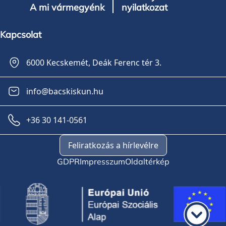
A mi vármegyénk
nyilatkozat
Kapcsolat
6000 Kecskemét, Deák Ferenc tér 3.
info@bacskiskun.hu
+36 30 141-0561
Feliratkozás a hírlevélre
GDPR
Impresszum
Oldaltérkép