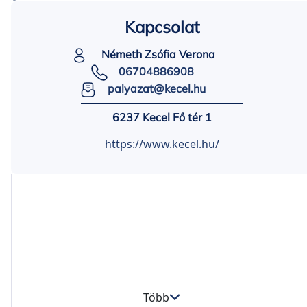
Kapcsolat
Németh Zsófia Verona
06704886908
palyazat@kecel.hu
6237 Kecel Fő tér 1
https://www.kecel.hu/
Több