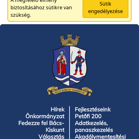
A megfelelő élmény
Sütik
biztosításához sütikre van
engedélyezése
szükség.
Hírek
Fejlesztéseink
Önkormányzat
Petőfi 200
Fedezze fel Bács-
Adatkezelés,
Kiskunt
panaszkezelés
Választás
Akadálymentesítési