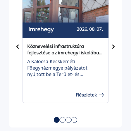
Imrehegy
Bal
2026. 08. 07.
Köznevelési infrastruktúra
Közös
fejlesztése az imrehegyi iskolában
Balot
- projektindítás
A Kalocsa-Kecskeméti
Balot
Főegyházmegye pályázatot
Önko
nyújtott be a Terület- és
be a 
Településfejlesztési Operatív
Telep
Program Plusz, TOP_PLUSZ-3.3.3-
Prog
21 KÖZNEVELÉSI
21 É
Részletek
INFRASTRUKTÚRA FEJLESZTÉSE
felhí
elnevezésű felhívásra „Köznevelési
fejle
infrastruktúra fejlesztése az
címm
imrehegyi iskolában” címmel
TOP_
(projekt azonosítószáma:
00037