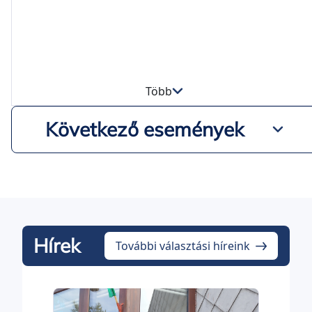
Több
Következő események
Hírek
További választási híreink