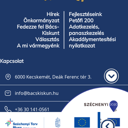
Hírek
Fejlesztéseink
Önkormányzat
Petőfi 200
Fedezze fel Bács-
Adatkezelés,
Kiskunt
panaszkezelés
Választás
Akadálymentesítési
A mi vármegyénk
nyilatkozat
Kapcsolat
6000 Kecskemét, Deák Ferenc tér 3.
info@bacskiskun.hu
+36 30 141-0561
Feliratkozás a hírlevélre