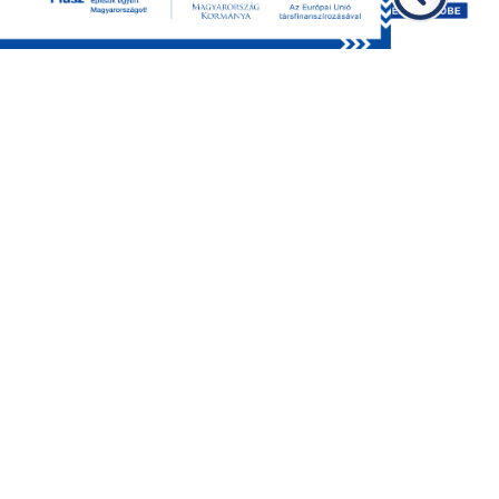
GDPR
Impresszum
Oldaltérkép
©2026 BKMÖ, minden jog fenntartva.
Design by
WEBORIGO