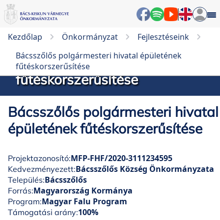
Kezdőlap
Önkormányzat
Fejlesztéseink
Bácsszőlős polgármesteri
Bácsszőlős polgármesteri hivatal épületének
hivatal épületének
fűtéskorszerűsítése
fűtéskorszerűsítése
Bácsszőlős polgármesteri hivatal
épületének fűtéskorszerűsítése
MFP-FHF/2020-3111234595
Projektazonosító:
Bácsszőlős Község Önkormányzata
Kedvezményezett:
Bácsszőlős
Település:
Magyarország Kormánya
Forrás:
Magyar Falu Program
Program:
100%
Támogatási arány: