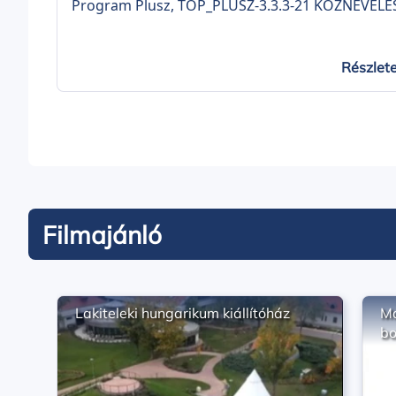
Program Plusz, TOP_PLUSZ-3.3.3-21 KÖZNEVELÉ
INFRASTRUKTÚRA FEJLESZTÉSE elnevezésű felhív
„Köznevelési infrastruktúra fejlesztése az imreh
iskolában” címmel (projekt azonosítószáma:
Részlet
TOP_PLUSZ-3.3.3-23-BK2-2024-00003). A projekt
keretében 90,00 millió forint vissza nem téríten
európai uniós forrásból az imrehegyi iskola
épületének korszerűsítése valósul meg.
Filmajánló
Lakiteleki hungarikum kiállítóház
Ma
bo