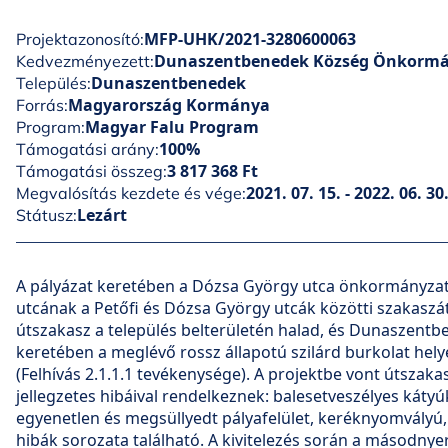
MFP-UHK/2021-3280600063
Projektazonosító:
Dunaszentbenedek Község Önkorm
Kedvezményezett:
Dunaszentbenedek
Település:
Magyarország Kormánya
Forrás:
Magyar Falu Program
Program:
100%
Támogatási arány:
3 817 368 Ft
Támogatási összeg:
2021. 07. 15. - 2022. 06. 30
Megvalósítás kezdete és vége:
Lezárt
Státusz:
A pályázat keretében a Dózsa György utca önkormányzati
utcának a Petőfi és Dózsa György utcák közötti szakaszát
útszakasz a település belterületén halad, és Dunaszentb
keretében a meglévő rossz állapotú szilárd burkolat helyet
(Felhívás 2.1.1.1 tevékenysége). A projektbe vont útszaka
jellegzetes hibáival rendelkeznek: balesetveszélyes kátyú
egyenetlen és megsüllyedt pályafelület, keréknyomvályú, f
hibák sorozata található. A kivitelezés során a másodny