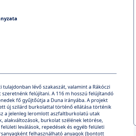
ányzata
.
 tulajdonban lévő szakaszát, valamint a Rákóczi
 szeretnénk felújítani. A 116 m hosszú felújítandó
enedek fő gyűjtőútja a Duna irányába. A projekt
t új szilárd burkolattal történő ellátása történik
sz a jelenleg leromlott aszfaltburkolatú utak
k, alakváltozások, burkolat szélének letörése,
elületi leválások, repedések és egyéb felületi
ersanyagként felhasználható anyagok (bontott