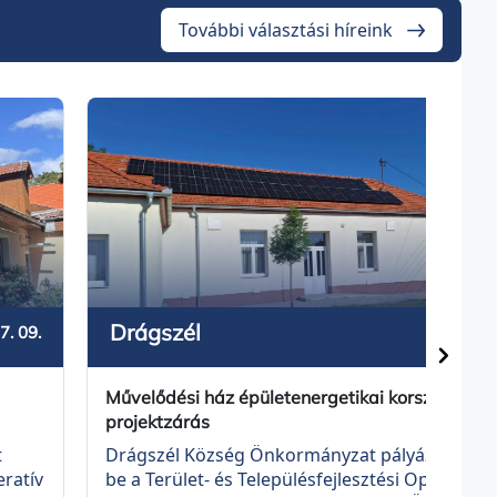
További választási híreink
Drágszél
2026. 
7. 09.
Művelődési ház épületenergetikai korszerűsítés
projektzárás
Drágszél Község Önkormányzat pályázatot nyú
t
be a Terület- és Településfejlesztési Operatív
eratív