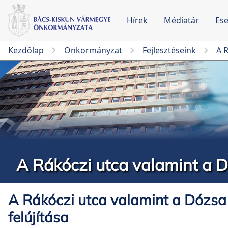
Hírek
Médiatár
Es
Kezdőlap
Önkormányzat
Fejlesztéseink
A R
A Rákóczi utca valamint a D
A Rákóczi utca valamint a Dózsa
felújítása