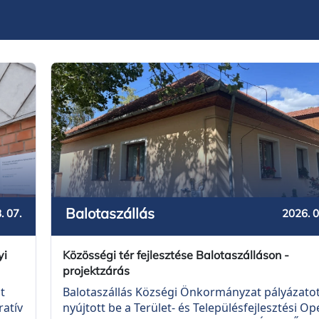
Balotaszállás
. 07.
2026. 0
yi
Közösségi tér fejlesztése Balotaszálláson -
projektzárás
t
Balotaszállás Községi Önkormányzat pályázato
ratív
nyújtott be a Terület- és Településfejlesztési Op