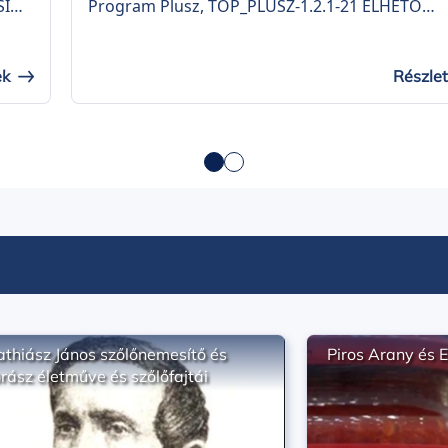
SI
Program Plusz, TOP_PLUSZ-1.2.1-21 ÉLHETŐ
ásra
TELEPÜLÉSEK felhívásra „Közösségi Tér fejleszt
egyi
Balotaszálláson” címmel (projekt azonosítószá
TOP_PLUSZ-1.2.1-21-BK1-2023-00037). A projekt
ek
Részle
keretében 40,00 millió Ft vissza nem térítendő
dő
európai uniós forrásból a Közösségi Színtér
épületének fejlesztése valósult meg.
thiász János szőlőnemesítő és
Piros Arany és E
rász életműve és szőlőfajtái