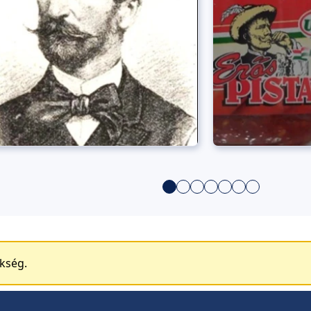
ükség.