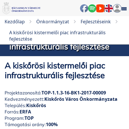
Kezdőlap
Önkormányzat
Fejlesztéseink
A kiskőrösi kistermelői piac infrastrukturális
A kiskőrösi kistermelői piac
fejlesztése
infrastrukturális fejlesztése
A kiskőrösi kistermelői piac
infrastrukturális fejlesztése
TOP-1.1.3-16-BK1-2017-00009
Projektazonosító:
Kiskőrös Város Önkormányzata
Kedvezményezett:
Kiskőrös
Település:
ERFA
Forrás:
TOP
Program:
100%
Támogatási arány: