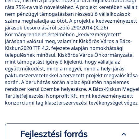
célhoz, hiszen a projekt hozzájárul a foglalkoztatottsági
ráta 75%-ra való növeléséhez. A projekt keretében vállalt
nem pénzügyi támogatásban részesülő vállalkozások
száma meghaladja az ötöt. A projekt a kedvezményezett
járások besorolásáról szóló 290/2014 (XI.26)
Kormányrendelet értelmében „kedvezményezett”
járásban valósul meg, valamint Kiskőrös Város a Bács-
Kiskun2020 ITP 4.2. fejezete alapján homokhátsági
településnek minősül. Kiskőrös Város Önkormányzata,
mint támogatást igénylő kijelenti, hogy vállalja az
együttműködést, mind a megyei, mind a helyi járási
paktumszervezetekkel a tervezett projekt megvalósítása
során. A beruházás során a piac épületén napelemes
rendszer kerül üzembe helyezésre. A Bács-Kiskun Megye
Területfejlesztési Nonprofit Kft, mint kedvezményezett
konzorciumi tag klaszterszervezési tevékenységet végez
Fejlesztési forrás