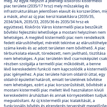
meg. Az egyik helyszín a jelenlegi kiskőrösi kistermelői
piac területe (2035/17 hrsz) mely műszakilag és
infrastrukturálisan jelentősen elavult és korszerűtlen, mí
a másik, ahol az új piac kerül kialakításra (2035/35,
2034/34/A, 2035/33, 2035/36 és 2035/34 hrsz-ek
együttese). Kiskőrös Város kistermelői piaca beszűkült
bővítési fejlesztési lehetősége a mostani helyszínen nem
lehetséges. A meglévő kistermelői piac nem rendelkezik
fedett elárusítóhellyel, méretét tekintve az elárusítóhely
száma kevés és az adott területen nem bővíthető. A piac
térburkolata elavult, töredezett, nem javítható, tisztítása
nem lehetséges. A piac területén lévő csarnoképület csa
részben szolgálja a termelői piac működését, a benne
lévő kereskedelmi funkció nem kapcsolódik a kistermelő
piac igényeihez. A piac területe három oldalról úttal, egy
oldalról épülettel határolt, emiatt területének bővítése
nem lehetséges, ezért a piac korszerűsítését, bővítését a
mostani kistermelői piac mellett lévő használaton kívüli
kereskedelmi áruházban és annak környezetében tudjuk
megvalósítani. Az új kistermelői piac kialakítását, a
funkcionális bővítés és elrendezés tervezését megelőző