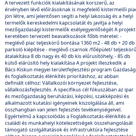
A tervezett funkciók kialakításának korszerű, az
érvényben lévő előírásoknak is megfelelő kistermelői pia
jön létre, ami jelentősen segíti a helyi lakosság és a helyi
termelők kereskedelmi kapcsolatát és javítja a helyi
mezőgazdasági kistermelők esélyegyenlőségét A projekt
keretében tervezett beavatkozások főbb méretei: -
meglévő piac teljeskörű bontása 1360 m2 - 48 db + 20 db
parkoló kiépítése - meglévő csarnok /főépület/ teljeskör
átalakítása 8 db nagy és 40 db kis elűrusítóhely, - 85 db
külső elárúsító hely kialakítása A projekt illeszkedik a
Bács-Kiskun megyei területfejlesztési program Gazdaság
és foglalkoztatás élénkítés prioritáshoz, az abban
definiált célhoz: Vállalkozói környezet fejlesztése,
vállalkozásfejlesztés. A specifikus cél fókuszában az ipar
és mezőgazdaság beruházási, képzési, szakképzési és
alkalmazott kutatási igényeinek kiszolgálása áll, ami
összhangban van jelen fejlesztés tevékenységeivel.
Egyértelmű a kapcsolódás a Foglalkoztatás-élénkítés a
családi és munkahelyi kötelezettségek összehangolását
támogató szolgáltatások és infrastruktúra fejlesztése