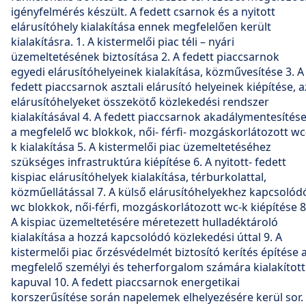
igényfelmérés készült. A fedett csarnok és a nyitott
elárusítóhely kialakítása ennek megfelelően került
kialakításra. 1. A kistermelői piac téli – nyári
üzemeltetésének biztosítása 2. A fedett piaccsarnok
egyedi elárusítóhelyeinek kialakítása, közművesítése 3. A
fedett piaccsarnok asztali elárusító helyeinek kiépítése, a
elárusítóhelyeket összekötő közlekedési rendszer
kialakításával 4. A fedett piaccsarnok akadálymentesítése
a megfelelő wc blokkok, női- férfi- mozgáskorlátozott wc
k kialakítása 5. A kistermelői piac üzemeltetéséhez
szükséges infrastruktúra kiépítése 6. A nyitott- fedett
kispiac elárusítóhelyek kialakítása, térburkolattal,
közműellátással 7. A külső elárusítóhelyekhez kapcsolód
wc blokkok, női-férfi, mozgáskorlátozott wc-k kiépítése 8
A kispiac üzemeltetésére méretezett hulladéktároló
kialakítása a hozzá kapcsolódó közlekedési úttal 9. A
kistermelői piac őrzésvédelmét biztosító kerítés építése 
megfelelő személyi és teherforgalom számára kialakított
kapuval 10. A fedett piaccsarnok energetikai
korszerűsítése során napelemek elhelyezésére kerül sor.