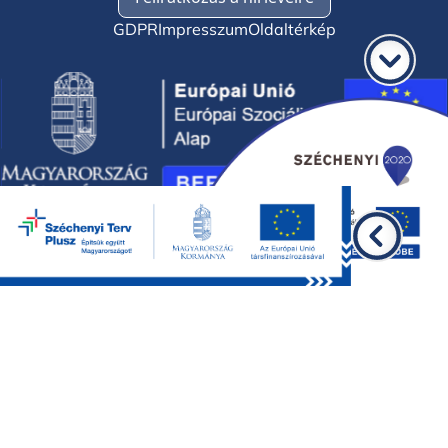
GDPR
Impresszum
Oldaltérkép
©2026 BKMÖ, minden jog fenntartva.
Design by
WEBORIGO