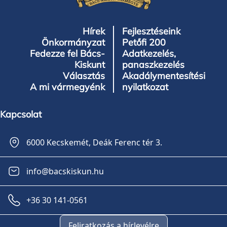
Hírek
Fejlesztéseink
Önkormányzat
Petőfi 200
Fedezze fel Bács-
Adatkezelés,
Kiskunt
panaszkezelés
Választás
Akadálymentesítési
A mi vármegyénk
nyilatkozat
Kapcsolat
6000 Kecskemét, Deák Ferenc tér 3.
info@bacskiskun.hu
+36 30 141-0561
Feliratkozás a hírlevélre