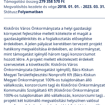
279 358 570 Ft
Támogatási összeg:
2018. 01. 01. - 2023. 03. 31
Megvalósítás kezdete és vége:
Folyamatban
Státusz:
Kiskőrös Város Önkormányzata a helyi gazdasági
környezet fejlesztése mellett kötelezte el magát a
gazdaságélénkítés és a foglalkoztatás elősegítése
érdekében. A jelen pályázat keretében tervezett projekt
hatékony megvalósítása érdekében, az önkormányzat,
mint támogatást igénylő három tagú konzorciumot
hozott létre. A projekt mellett elkötelezett érdekelt
szervezetek a következők: Kiskőrös Város
Önkormányzata (támogatást igénylő), Bács-Kiskun
Megyei Területfejlesztési Nonprofit Kft (Bács-Kiskun
Megyei Önkormányzat 100%-os tulajdonában álló
vállalkozás, konzorciumi tag) és Kiskőrösi Önkormányzat
Kommunális Szolgáltató Kft (Kiskőrösi Önkormányzat
100%-os tulajdonában álló vállalkozás, konzorciumi tag).
projekt két különálló megvalósítási helyszínen valósul