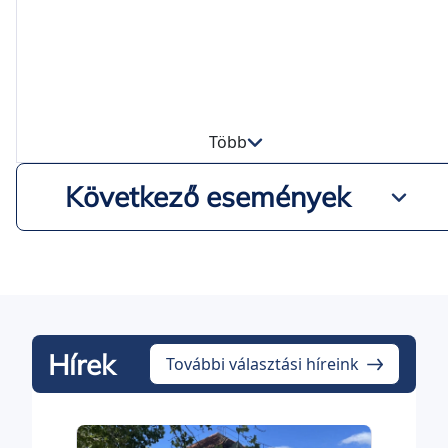
Több
Következő események
Hírek
További választási híreink