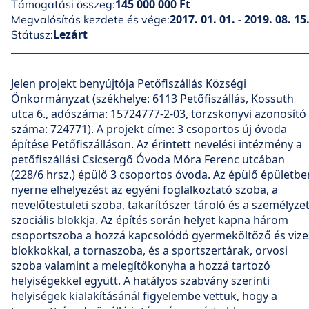
145 000 000 Ft
Támogatási összeg:
2017. 01. 01. - 2019. 08. 15
Megvalósítás kezdete és vége:
Lezárt
Státusz:
Jelen projekt benyújtója Petőfiszállás Községi
Önkormányzat (székhelye: 6113 Petőfiszállás, Kossuth
utca 6., adószáma: 15724777-2-03, törzskönyvi azonosító
száma: 724771). A projekt címe: 3 csoportos új óvoda
építése Petőfiszálláson. Az érintett nevelési intézmény a
petőfiszállási Csicsergő Óvoda Móra Ferenc utcában
(228/6 hrsz.) épülő 3 csoportos óvoda. Az épülő épületbe
nyerne elhelyezést az egyéni foglalkoztató szoba, a
nevelőtestületi szoba, takarítószer tároló és a személyze
szociális blokkja. Az építés során helyet kapna három
csoportszoba a hozzá kapcsolódó gyermeköltöző és vize
blokkokkal, a tornaszoba, és a sportszertárak, orvosi
szoba valamint a melegítőkonyha a hozzá tartozó
helyiségekkel együtt. A hatályos szabvány szerinti
helyiségek kialakításánál figyelembe vettük, hogy a