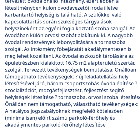
tervezett óvoda önálló intézmény, ezért ebben a
létesítményben külön óvodavezetői iroda illetve
karbantartó helyiség is található. A szülőkkel való
kapcsolattartás során szükséges tárgyalások
helyszíneként az egyéni foglalkoztató szoba szolgál. Az
óvodában külön orvosi szobát alakítunk ki. A nagyobb
óvodai rendezvények lebonyolítására a tornaszoba
szolgál. Az intézmény főbejáratát akadálymentesen is
meg lehet közelíteni. Az óvodai eszközök tárolására az
épületrészben kialakított 16,75 m2 alapterületű szertár,
szolgál. Tervezett tevékenységek bemutatása: Önállóan
támogatható tevékenységek: ? új feladatellátási hely
létesítésével járó, három csoportszobás óvoda építése ?
szocializációt, mozgásfejlesztést, fejlesztést segítő
helyiségek létesítése ? tornaszoba, orvosi szoba létesítés
Önállóan nem támogatható, választható tevékenységek: 
A hatályos jogszabályoknak megfelelő kötelezően
(minimálisan) előírt számú parkoló-férőhely és
akadálymentes parkoló-férőhely létesítése