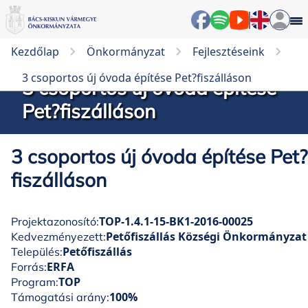
Kezdőlap
Önkormányzat
Fejlesztéseink
3 csoportos új óvoda építése Pet?fiszálláson
3 csoportos új óvoda építése
Pet?fiszálláson
3 csoportos új óvoda építése Pet?
fiszálláson
TOP-1.4.1-15-BK1-2016-00025
Projektazonosító:
Petőfiszállás Községi Önkormányzat
Kedvezményezett:
Petőfiszállás
Település:
ERFA
Forrás:
TOP
Program:
100%
Támogatási arány: