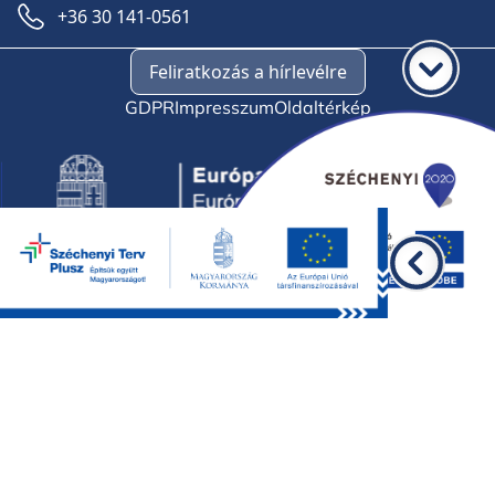
+36 30 141-0561
Feliratkozás a hírlevélre
GDPR
Impresszum
Oldaltérkép
©2026 BKMÖ, minden jog fenntartva.