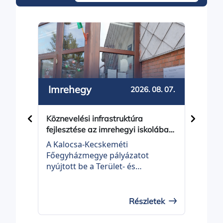
Imrehegy
Bal
2026. 08. 07.
Köznevelési infrastruktúra
Közös
fejlesztése az imrehegyi iskolában
Balot
- projektindítás
A Kalocsa-Kecskeméti
Balot
Főegyházmegye pályázatot
Önko
nyújtott be a Terület- és
be a 
Településfejlesztési Operatív
Telep
Program Plusz, TOP_PLUSZ-3.3.3-
Prog
21 KÖZNEVELÉSI
21 É
Részletek
INFRASTRUKTÚRA FEJLESZTÉSE
felhí
elnevezésű felhívásra „Köznevelési
fejle