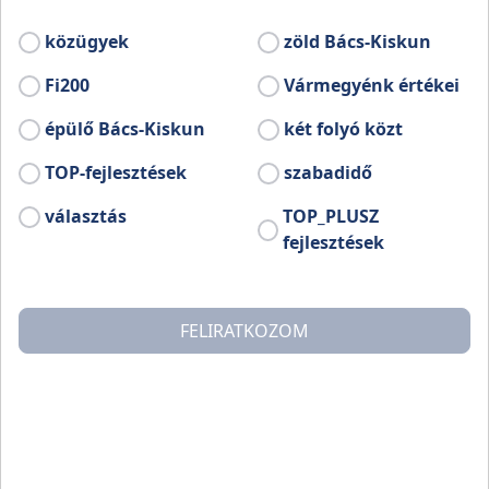
ívében!
közügyek
zöld Bács-Kiskun
ebb információ:
Fi200
Vármegyénk értékei
.facebook.com/libafesztival
épülő Bács-Kiskun
két folyó közt
TOP-fejlesztések
szabadidő
választás
TOP_PLUSZ
fejlesztések
FELIRATKOZOM