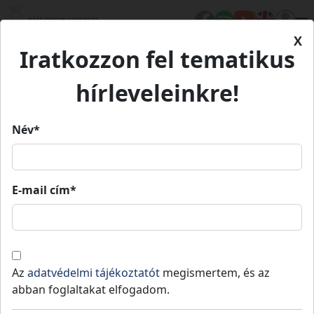
X
Iratkozzon fel tematikus
Kezdőlap
Eseményeink
XXVI. Kiskunfélegyházi Libafesztivál
XXVI. Kiskunfélegyházi
hírleveleinkre!
Libafesztivál
Név*
VI. Kiskunfélegyházi Libafesztivál
E-mail cím*
2025.
2025.
skunfélegyháza
09.
10:00
»
09.
2
12.
13.
Az
adatvédelmi tájékoztatót
megismertem, és az
XVI. Kiskunfélegyházi Libafesztivál idén is
abban foglaltakat elfogadom.
kszínű programokkal várja az érdeklődőket a vár