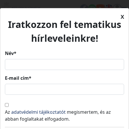
X
Iratkozzon fel tematikus
Kezdőlap
Eseményeink
XV. Izsáki Tésztamajális
hírleveleinkre!
XV. Izsáki Tésztamajális
Név*
XV. Izsáki Tésztamajális
E-mail cím*
2025. 04.
2025. 04.
Izsák
10:00
»
20:00
26.
26.
A Vino Étterem és a véndiófás kertje idén is
Az
adatvédelmi tájékoztatót
megismertem, és az
megtelik illatokkal, nevetéssel és rengeteg
abban foglaltakat elfogadom.
tésztával!