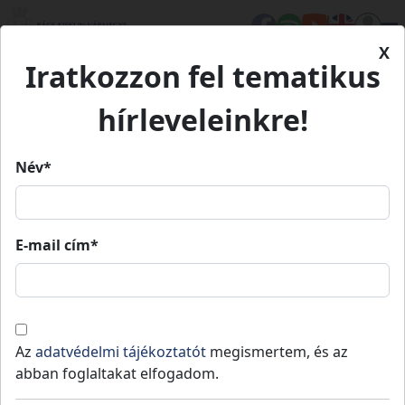
X
Iratkozzon fel tematikus
Kezdőlap
Eseményeink
XIV. Szamócás Vásári Forgatag
XIV. Szamócás Vásári
hírleveleinkre!
Forgatag
Név*
XIV. Szamócás Vásári Forgatag
E-mail cím*
2025.
2025.
Lajosmizse
05.
09:00
»
05.
23:00
10.
10.
Az
adatvédelmi tájékoztatót
megismertem, és az
A rendezvény civil kezdeményezésre jött létre,
abban foglaltakat elfogadom.
de 2015 óta a művelődési házzal közös