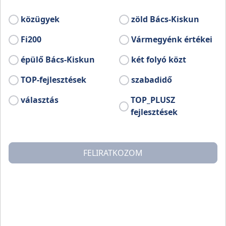
rendezésben kerül megvalósításra.
közügyek
zöld Bács-Kiskun
Fi200
Vármegyénk értékei
épülő Bács-Kiskun
két folyó közt
TOP-fejlesztések
szabadidő
választás
TOP_PLUSZ
fejlesztések
FELIRATKOZOM