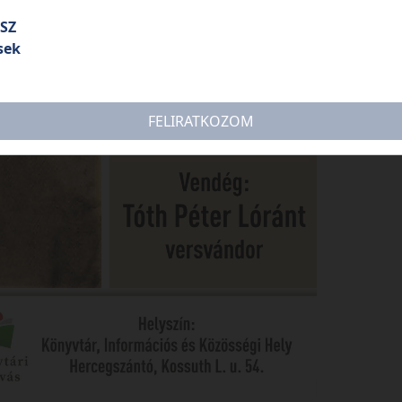
SZ
sek
FELIRATKOZOM