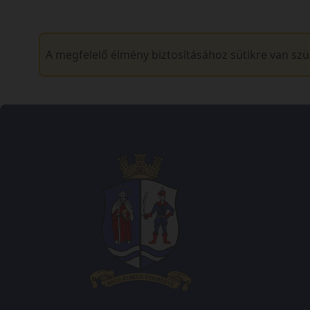
A megfelelő élmény biztosításához sütikre van sz