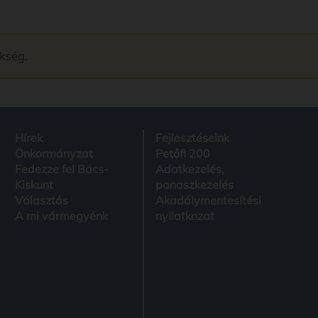
ükség.
Hírek
Fejlesztéseink
Önkormányzat
Petőfi 200
Fedezze fel Bács-
Adatkezelés,
Kiskunt
panaszkezelés
Választás
Akadálymentesítési
A mi vármegyénk
nyilatkozat