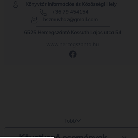
Könyvtár Információs és Közösségi Hely
+36 79 454154
hszmuvhaz@gmail.com
6525 Hercegszántó Kossuth Lajos utca 54
www.hercegszanto.hu
Több
Következő események