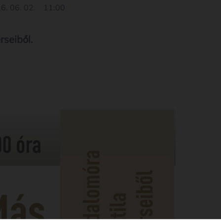
6. 06. 02.
11:00
rseiből.