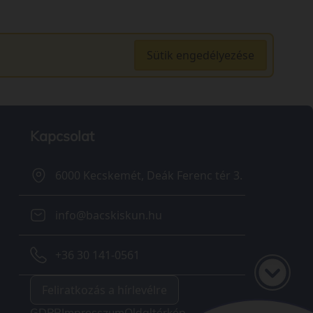
Sütik engedélyezése
Kapcsolat
6000 Kecskemét, Deák Ferenc tér 3.
info@bacskiskun.hu
+36 30 141-0561
Feliratkozás a hírlevélre
GDPR
Impresszum
Oldaltérkép