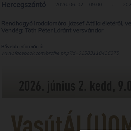
Hercegszántó
2026. 06. 02.
09:00
»
202
Rendhagyó irodalomóra József Attila életéről, ve
Vendég: Tóth Péter Lóránt versvándor
Bővebb információ:
www.facebook.com/profile.php?id=61583118436375