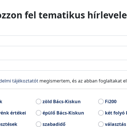
ozzon fel tematikus hírlevele
delmi tájékoztatót
megismertem, és az abban foglaltakat e
k
zöld Bács-Kiskun
Fi200
énk értékei
épülő Bács-Kiskun
két folyó 
esztések
szabadidő
választás