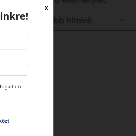
X
inkre!
Legfrissebb híreink
lfogadom.
közt