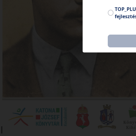
TOP_PLU
fejleszté