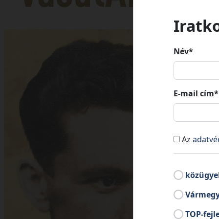
Iratk
Név*
E-mail cím*
Az
adatvé
közügye
Vármegy
TOP-fejl