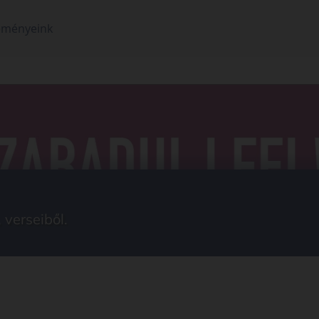
eményeink
 verseiből.