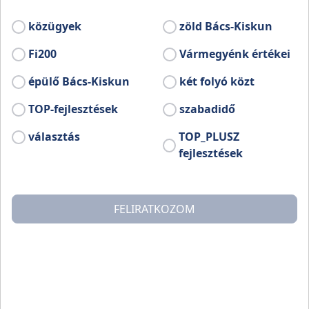
("Ulmi Doboz") hajóval.
közügyek
zöld Bács-Kiskun
Bővebb információ:
Fi200
Vármegyénk értékei
www.facebook.com/harta.onkormanyzat
épülő Bács-Kiskun
két folyó közt
TOP-fejlesztések
szabadidő
választás
TOP_PLUSZ
fejlesztések
FELIRATKOZOM