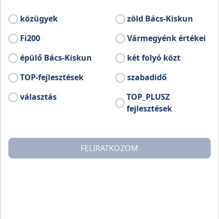
Szabadszállási Adventi Programok 2018
közügyek
zöld Bács-Kiskun
Fi200
Vármegyénk értékei
Kapcsolat
épülő Bács-Kiskun
két folyó közt
TOP-fejlesztések
szabadidő
választás
TOP_PLUSZ
fejlesztések
FELIRATKOZOM
Több
Következő események