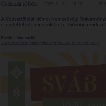
Császártöltés
2026. 01. 31.
18:00
»
202
A Császrtöltési Német Nemzetiségi Önkormány
szeretettel vár mindenkit a Teleházban rendeze
Bővebb információ:
www.facebook.com/profile.php?id=100069318763609