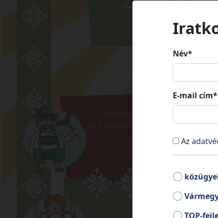
Iratk
Név*
E-mail cím*
Az
adatvé
közügye
Vármegy
TOP-fejl