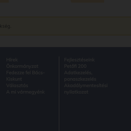
ükség.
Hírek
Fejlesztéseink
Önkormányzat
Petőfi 200
Fedezze fel Bács-
Adatkezelés,
Kiskunt
panaszkezelés
Választás
Akadálymentesítési
A mi vármegyénk
nyilatkozat