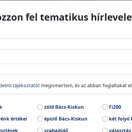
ozzon fel tematikus hírlevele
delmi tájékoztatót
megismertem, és az abban foglaltakat e
k
zöld Bács-Kiskun
Fi200
énk értékei
épülő Bács-Kiskun
két folyó 
esztések
szabadidő
választás