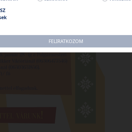
SZ
sek
FELIRATKOZOM