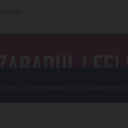
eményeink
yzat és Császártöltés Község Önkormányzata sz