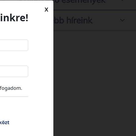
X
inkre!
Legfrissebb híreink
lfogadom.
közt