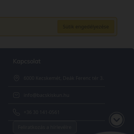
Sütik engedélyezése
Kapcsolat
6000 Kecskemét, Deák Ferenc tér 3.
info@bacskiskun.hu
+36 30 141-0561
Feliratkozás a hírlevélre