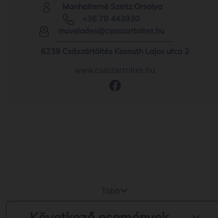
Manhalterné Szeitz Orsolya
+36 78 443930
muvelodes@csaszartoltes.hu
6239 Császártöltés Kossuth Lajos utca 2
www.csaszartoltes.hu
Több
Következő események