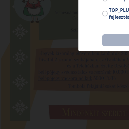
TOP_PLU
fejleszté