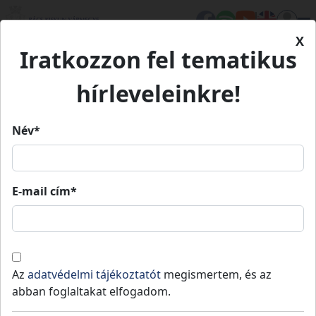
X
Iratkozzon fel tematikus
Kezdőlap
Eseményeink
Révbéri Pünkösd
hírleveleinkre!
Révbéri Pünkösd
Név*
Révbéri Pünkösd
E-mail cím*
2022. 06. 04.
14:00
»
2022. 06. 06.
17:00
Immár hagyománynak számít, a Solt nyugati
peremén, Révbérpusztán minden évben
Az
adatvédelmi tájékoztatót
megismertem, és az
Pünkösdkor megszervezett nagyszabású
abban foglaltakat elfogadom.
esemény.