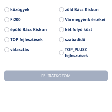
kiállításon át egészen a koncertekig és a
látványos tűzijátékig minden korosztály
közügyek
zöld Bács-Kiskun
találhat kedvére való kikapcsolódást.
Fi200
Vármegyénk értékei
Bővebb információ:
épülő Bács-Kiskun
két folyó közt
www.facebook.com/profile.php?id=61568383603693
TOP-fejlesztések
szabadidő
választás
TOP_PLUSZ
fejlesztések
FELIRATKOZOM