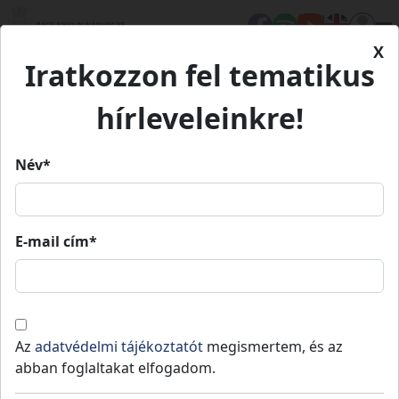
X
Iratkozzon fel tematikus
Kezdőlap
Eseményeink
Öregcsertői Falunap
hírleveleinkre!
Öregcsertői Falunap
Név*
Öregcsertői Falunap
E-mail cím*
2026.
2026.
Öregcsertő
06.
09:00
»
06.
23:30
13.
13.
Az
adatvédelmi tájékoztatót
megismertem, és az
A rendezvényen a gyermekprogramoktól és
abban foglaltakat elfogadom.
főzőversenytől kezdve a veteránautó-