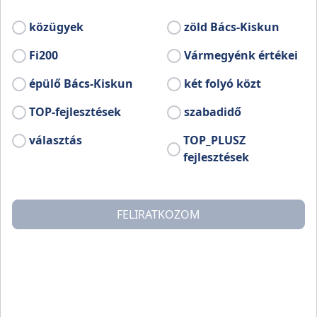
ézműves foglalkozás, helytörténeti ismeretek,
gyességi feladatok.
közügyek
zöld Bács-Kiskun
Fi200
Vármegyénk értékei
ővebb információ:
ww.facebook.com/profile.php?id=100064628564308
épülő Bács-Kiskun
két folyó közt
TOP-fejlesztések
szabadidő
választás
TOP_PLUSZ
fejlesztések
FELIRATKOZOM