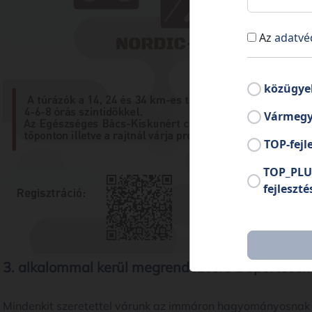
Az
adatvé
közügye
Vármegy
TOP-fejl
TOP_PLU
fejleszté
3. alkalommal kerül megrendezésre a sportese
Mindenkit szeretettel várunk az immáron hagyományosnak 