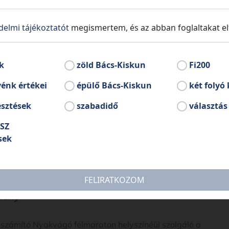
delmi tájékoztatót
megismertem, és az abban foglaltakat e
k
zöld Bács-Kiskun
Fi200
énk értékei
épülő Bács-Kiskun
két folyó 
esztések
szabadidő
választás
SZ
sek
FELIRATKOZOM
mény
számító Nyakvágó félmaraton helyszínéül szolgáló a