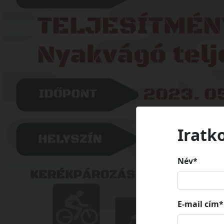
Iratk
Név*
E-mail cím*