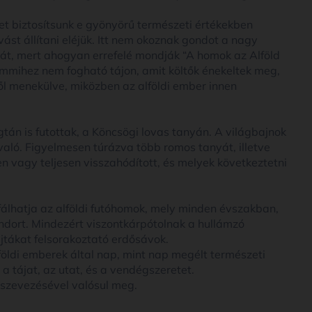
get biztosítsunk e gyönyörű természeti értékekben
ást állítani eléjük. Itt nem okoznak gondot a nagy
úrát, mert ahogyan errefelé mondják “A homok az Alföld
semmihez nem fogható tájon, amit költők énekeltek meg,
l menekülve, miközben az alföldi ember innen
n is futottak, a Köncsögi lovas tanyán. A világbajnok
való. Figyelmesen túrázva több romos tanyát, illetve
n vagy teljesen visszahódított, és melyek következtetni
lhatja az alföldi futóhomok, mely minden évszakban,
ndort. Mindezért viszontkárpótolnak a hullámzó
jtákat felsorakoztató erdősávok.
öldi emberek által nap, mint nap megélt természeti
 a tájat, az utat, és a vendégszeretet.
zevezésével valósul meg.