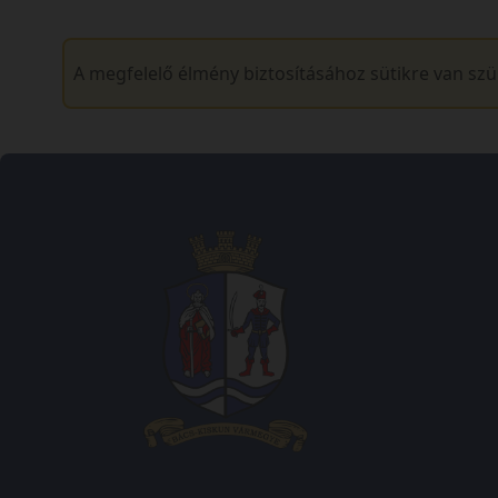
A megfelelő élmény biztosításához sütikre van sz