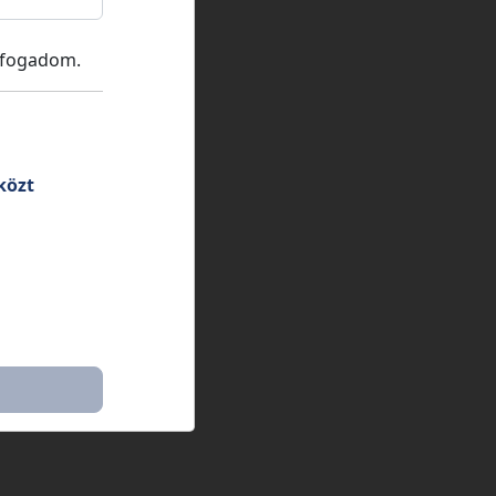
lfogadom.
közt