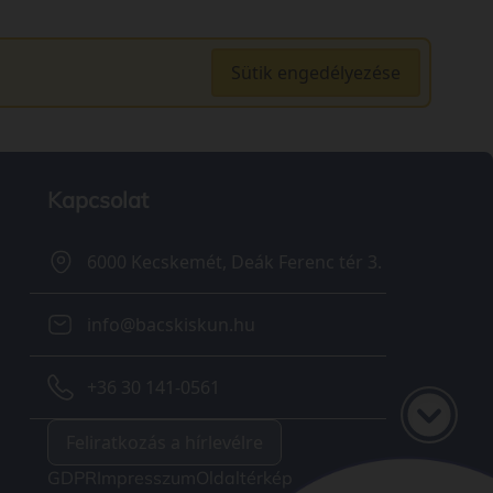
Sütik engedélyezése
Kapcsolat
6000 Kecskemét, Deák Ferenc tér 3.
info@bacskiskun.hu
+36 30 141-0561
Feliratkozás a hírlevélre
GDPR
Impresszum
Oldaltérkép