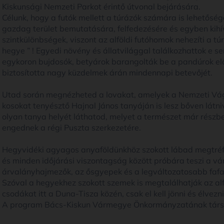
Kiskunsági Nemzeti Parkot érintő útvonal bejárására.
Célunk, hogy a futók mellett a túrázók számára is lehetősé
gazdag terület bemutatására, felfedezésére és egyben kihív
szintkülönbségek, viszont az alföldi futóhomok nehezíti a t
hegye ” ! Egyedi növény és állatvilággal találkozhattok e 
egykoron bujdosók, betyárok barangolták be a pandúrok elő
biztosította nagy küzdelmek árán mindennapi betevőjét.
Utad során megnézheted a lovakat, amelyek a Nemzeti Vágtá
kosokat tenyésztő Hajnal János tanyáján is lesz bőven látni
olyan tanya helyét láthatod, melyet a természet már részbe
engednek a régi Puszta szerkezetére.
Hegyvidéki agyagos anyaföldünkhöz szokott lábad megtréfá
és minden időjárási viszontagság között próbára teszi a vá
árvalányhajmezők, az ősgyepek és a legváltozatosabb fafa
Szóval a hegyekhez szokott szemek is megtalálhatják az alf
csodákat itt a Duna-Tisza közén, csak el kell jönni és élvezni
A program Bács-Kiskun Vármegye Önkormányzatának társs