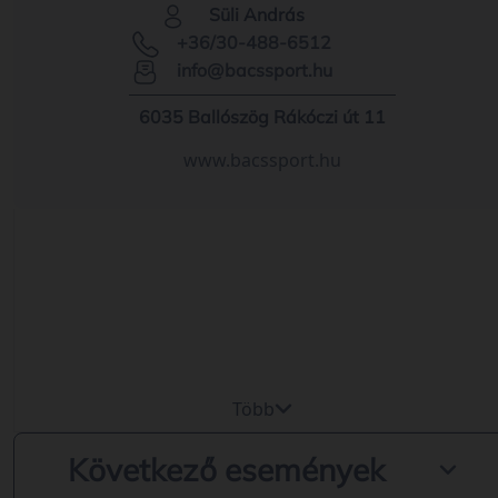
Süli András
+36/30-488-6512
info@bacssport.hu
6035 Ballószög Rákóczi út 11
www.bacssport.hu
Több
Következő események