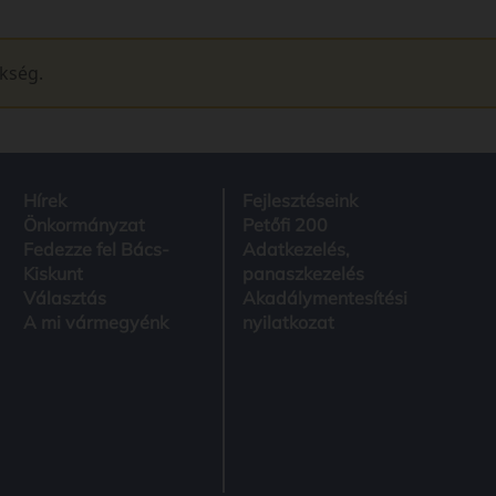
ükség.
Hírek
Fejlesztéseink
Önkormányzat
Petőfi 200
Fedezze fel Bács-
Adatkezelés,
Kiskunt
panaszkezelés
Választás
Akadálymentesítési
A mi vármegyénk
nyilatkozat