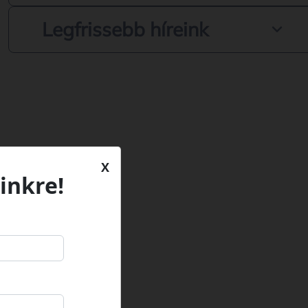
Legfrissebb híreink
X
inkre!