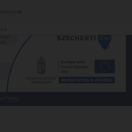
eményeink
úra
esemény