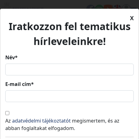
X
Iratkozzon fel tematikus
Kezdőlap
Eseményeink
Nemzeti Összetartozás Napja 2026 - Kiskunmajsa
Nemzeti Összetartozás Napja
hírleveleinkre!
2026 - Kiskunmajsa
Név*
Nemzeti Összetartozás Napja
E-mail cím*
2026 - Kiskunmajsa
2026.
2026.
Kiskunmajsa
06.
19:00
»
06.
21:0
04.
04.
Az
adatvédelmi tájékoztatót
megismertem, és az
abban foglaltakat elfogadom.
Emlékező beszédet mond: Patkós Zsolt