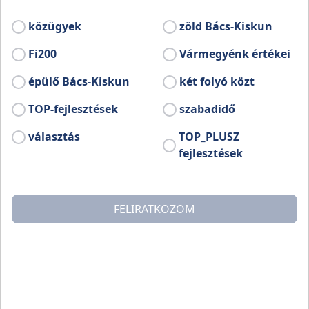
Kiskunmajsa város polgármestere.
közügyek
zöld Bács-Kiskun
Bővebb információ:
Fi200
Vármegyénk értékei
www.facebook.com/Kkmajsa.Konecsni
épülő Bács-Kiskun
két folyó közt
TOP-fejlesztések
szabadidő
választás
TOP_PLUSZ
fejlesztések
FELIRATKOZOM