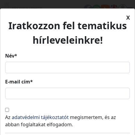
X
Iratkozzon fel tematikus
Kezdőlap
Eseményeink
Múzeumok Éjszakája 2026 - Kiskunmajsa
Múzeumok Éjszakája 2026 -
hírleveleinkre!
Kiskunmajsa
Név*
Múzeumok Éjszakája 2026 -
E-mail cím*
Kiskunmajsa
2026.
2026.
Kiskunmajsa
06.
16:00
»
06.
23:3
20.
20.
Az
adatvédelmi tájékoztatót
megismertem, és az
abban foglaltakat elfogadom.
Egy éjszaka, amikor életre kel a múlt, felcsendül