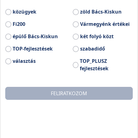
a zene, fellobban a tűz és együtt ünnepel
Kiskunmajsa!
közügyek
zöld Bács-Kiskun
Hozd a családot, a barátokat, és töltsünk együtt
Fi200
Vármegyénk értékei
egy felejthetetlen estét a csillagok alatt!
épülő Bács-Kiskun
két folyó közt
Bővebb információ:
TOP-fejlesztések
szabadidő
www.facebook.com/profile.php?id=61577115650457
választás
TOP_PLUSZ
fejlesztések
FELIRATKOZOM