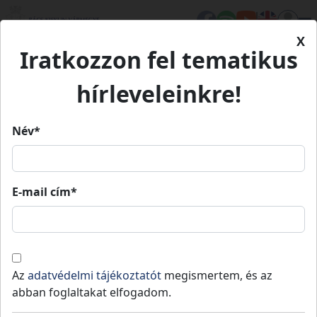
X
Iratkozzon fel tematikus
Kezdőlap
Eseményeink
Magyar Kultúra Napja - Kiskőrös
Magyar Kultúra Napja -
hírleveleinkre!
Kiskőrös
Név*
Magyar Kultúra Napja - Kiskőrös
E-mail cím*
2026.
2026.
Kiskőrös
17:00
»
22:00
01. 21.
01. 22.
Kiállítás - irodalom - zene.
Az
adatvédelmi tájékoztatót
megismertem, és az
Ingyenes rendezvények.
abban foglaltakat elfogadom.