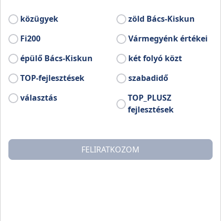
Bővebb információ:
www.facebook.com/kiskorosvarosertinformaciosiroda
közügyek
zöld Bács-Kiskun
Fi200
Vármegyénk értékei
épülő Bács-Kiskun
két folyó közt
TOP-fejlesztések
szabadidő
választás
TOP_PLUSZ
fejlesztések
FELIRATKOZOM