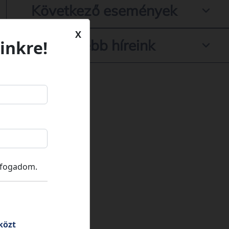
Következő események
X
Legfrissebb híreink
inkre!
lfogadom.
közt