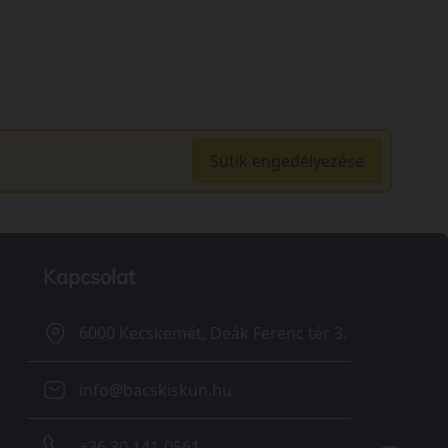
Sütik engedélyezése
Kapcsolat
6000 Kecskemét, Deák Ferenc tér 3.
info@bacskiskun.hu
+36 30 141-0561