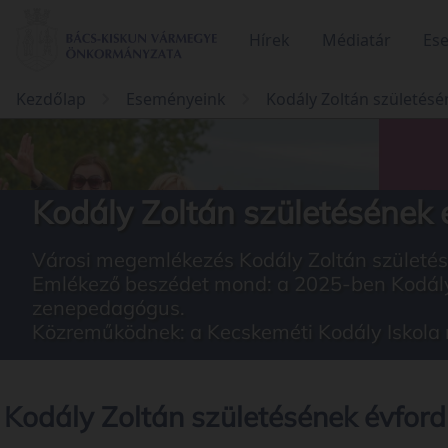
Hírek
Médiatár
Es
Kezdőlap
Eseményeink
Kodály Zoltán születésé
Kodály Zoltán születésének 
Városi megemlékezés Kodály Zoltán születés
Emlékező beszédet mond: a 2025-ben Kodály Z
zenepedagógus.
Közreműködnek: a Kecskeméti Kodály Iskola né
Kodály Zoltán születésének évford