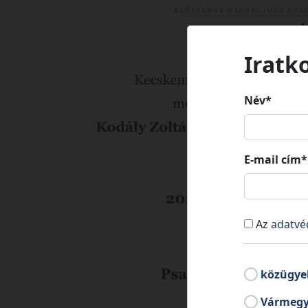
Iratk
Név*
E-mail cím*
Az
adatvé
közügye
Vármegy