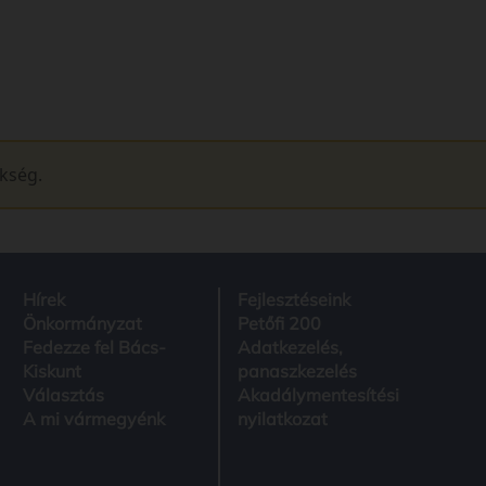
ükség.
Hírek
Fejlesztéseink
Önkormányzat
Petőfi 200
Fedezze fel Bács-
Adatkezelés,
Kiskunt
panaszkezelés
Választás
Akadálymentesítési
A mi vármegyénk
nyilatkozat