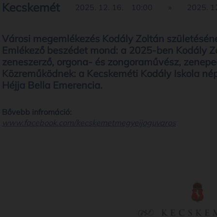
Kecskemét
2025. 12. 16.
10:00
»
2025. 12
Városi megemlékezés Kodály Zoltán születéséne
Emlékező beszédet mond: a 2025-ben Kodály Zolt
zeneszerző, orgona- és zongoraművész, zenep
Közreműködnek: a Kecskeméti Kodály Iskola népi
Héjja Bella Emerencia.
Bővebb infromáció:
www.facebook.com/kecskemetmegyeijoguvaros