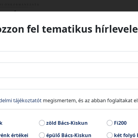
ozzon fel tematikus hírlevele
delmi tájékoztatót
megismertem, és az abban foglaltakat e
k
zöld Bács-Kiskun
Fi200
énk értékei
épülő Bács-Kiskun
két folyó 