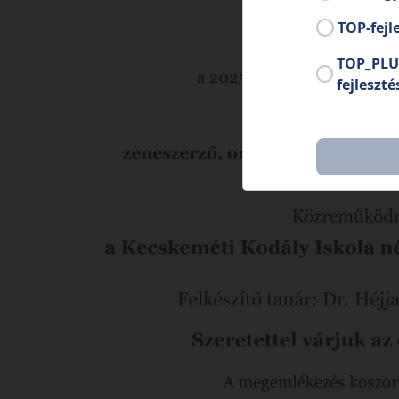
TOP-fejl
TOP_PLU
fejleszté