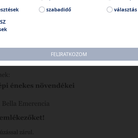
esztések
szabadidő
választás
SZ
sek
FELIRATKOZOM