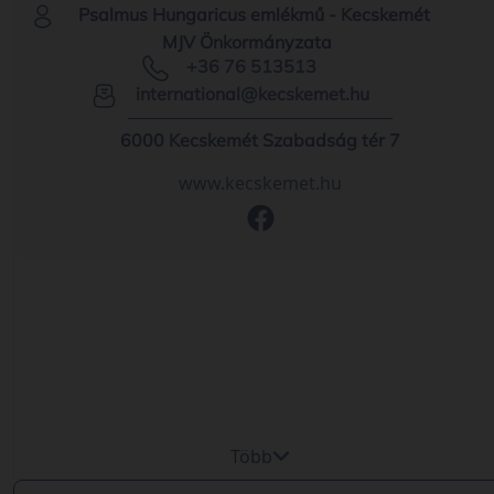
Psalmus Hungaricus emlékmű - Kecskemét
MJV Önkormányzata
+36 76 513513
international@kecskemet.hu
6000 Kecskemét Szabadság tér 7
www.kecskemet.hu
Több