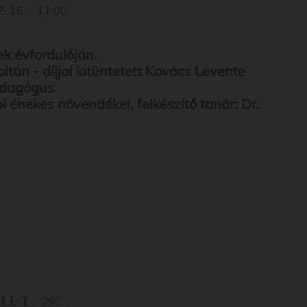
. 16.
11:00
k évfordulóján.
án - díjjal kitüntetett Kovács Levente
edagógus.
 énekes növendékei, felkészítő tanár: Dr.