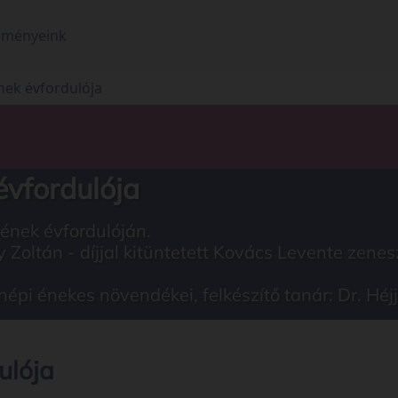
eményeink
nek évfordulója
évfordulója
ének évfordulóján.
oltán - díjjal kitüntetett Kovács Levente zene
pi énekes növendékei, felkészítő tanár: Dr. Héj
ulója