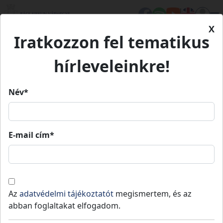
X
Iratkozzon fel tematikus
Kezdőlap
Eseményeink
Kiskőrösi Rónaszéki Fürdő
hírleveleinkre!
Kiskőrösi Rónaszéki Fürdő
Név*
Kiskőrösi Rónaszéki Fürdő
E-mail cím*
2026.
2026.
Kiskőrös
20:00
»
23:30
06. 13.
06. 13.
Mozizz a csillagok alatt, fürdőzz a nyári
Az
adatvédelmi tájékoztatót
megismertem, és az
éjszakában!
abban foglaltakat elfogadom.
Egy igazán különleges nyári estére invitálunk