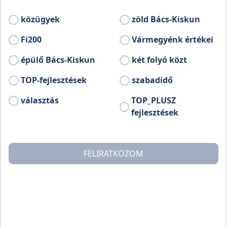
Bővebb információ:
www.facebook.com/profile.php?id=100080349606285
közügyek
zöld Bács-Kiskun
Fi200
Vármegyénk értékei
épülő Bács-Kiskun
két folyó közt
TOP-fejlesztések
szabadidő
választás
TOP_PLUSZ
fejlesztések
FELIRATKOZOM