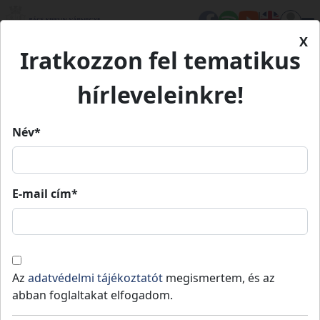
X
Iratkozzon fel tematikus
Kezdőlap
Eseményeink
Jégdisco - Jánoshalma
hírleveleinkre!
Jégdisco - Jánoshalma
Név*
Jégdisco - Jánoshalma
E-mail cím*
2026.
2026.
Jánoshalma
01.
19:30
»
01.
23:00
31.
31.
Az
adatvédelmi tájékoztatót
megismertem, és az
Jég, kori, tánc!!!
abban foglaltakat elfogadom.