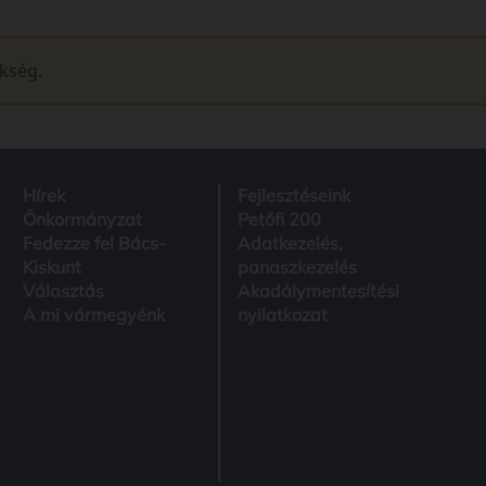
ükség.
Hírek
Fejlesztéseink
Önkormányzat
Petőfi 200
Fedezze fel Bács-
Adatkezelés,
Kiskunt
panaszkezelés
Választás
Akadálymentesítési
A mi vármegyénk
nyilatkozat