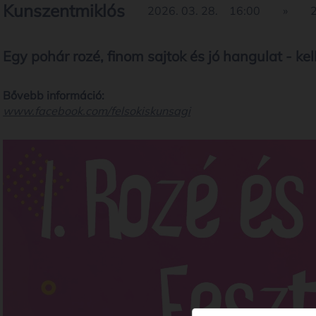
Kunszentmiklós
2026. 03. 28.
16:00
»
2
Egy pohár rozé, finom sajtok és jó hangulat - kel
Bővebb információ:
www.facebook.com/felsokiskunsagi