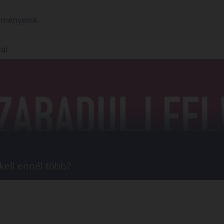
eményeink
vál
kell ennél több?