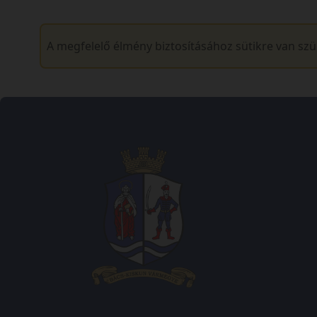
A megfelelő élmény biztosításához sütikre van sz