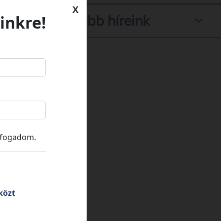
X
inkre!
Legfrissebb híreink
lfogadom.
közt