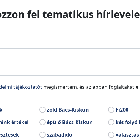
ozzon fel tematikus hírlevele
delmi tájékoztatót
megismertem, és az abban foglaltakat e
k
zöld Bács-Kiskun
Fi200
énk értékei
épülő Bács-Kiskun
két folyó 
esztések
szabadidő
választás