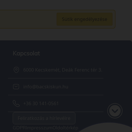
Sütik engedélyezése
Kapcsolat
6000 Kecskemét, Deák Ferenc tér 3.
info@bacskiskun.hu
+36 30 141-0561
Feliratkozás a hírlevélre
GDPR
Impresszum
Oldaltérkép