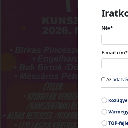
Iratk
Név*
E-mail cím*
Az
adatvé
közügye
Vármegy
TOP-fejl