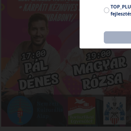
TOP_PLU
fejleszté