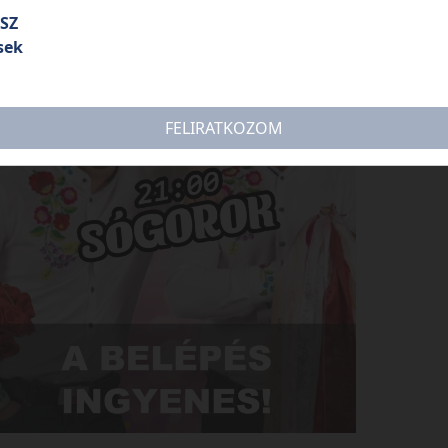
SZ
sek
FELIRATKOZOM