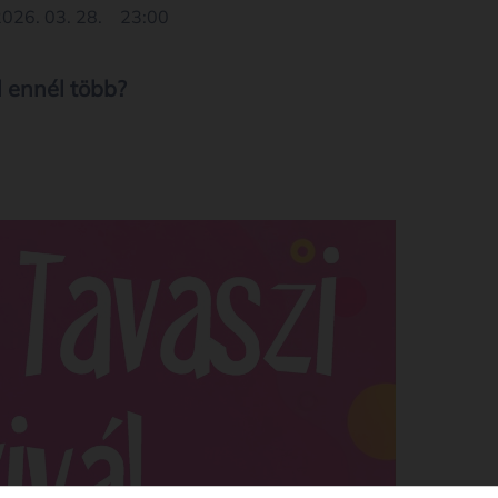
026. 03. 28.
23:00
l ennél több?