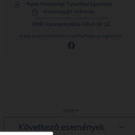
Felső-Kiskunsági Turisztikai Egyesület
kiskunsag@t-online.hu
6090 Kunszentmiklós Kálvin tér 12
www.kunszentmiklos.hu/hu/helyi-programok
Több
Következő események