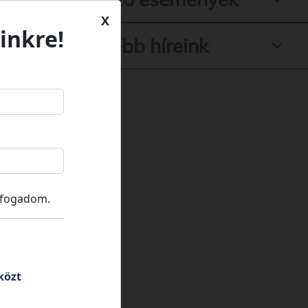
X
inkre!
Legfrissebb híreink
lfogadom.
közt