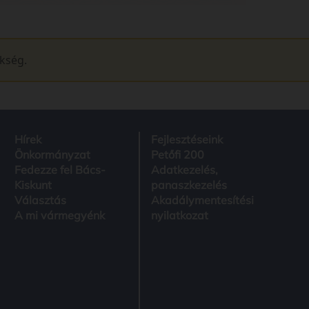
ükség.
Hírek
Fejlesztéseink
Önkormányzat
Petőfi 200
Fedezze fel Bács-
Adatkezelés,
Kiskunt
panaszkezelés
Választás
Akadálymentesítési
A mi vármegyénk
nyilatkozat