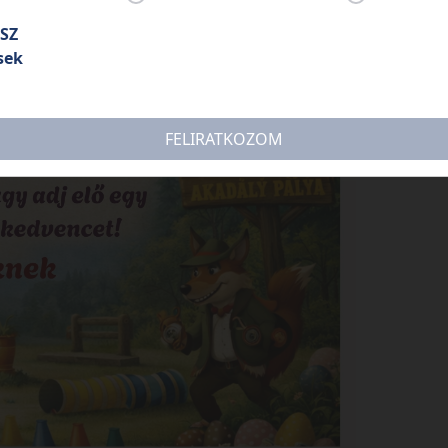
SZ
sek
FELIRATKOZOM