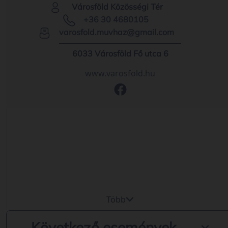
Városföld Közösségi Tér
+36 30 4680105
varosfold.muvhaz@gmail.com
6033 Városföld Fő utca 6
www.varosfold.hu
Több
Következő események