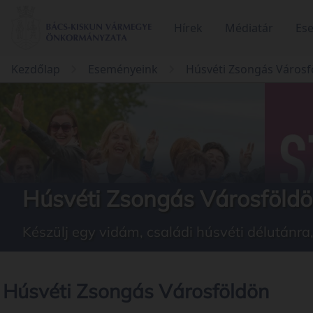
Hírek
Médiatár
Es
Kezdőlap
Eseményeink
Húsvéti Zsongás Városf
Húsvéti Zsongás Városföld
Készülj egy vidám, családi húsvéti délutánra,
Húsvéti Zsongás Városföldön