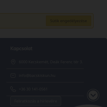
Sütik engedélyezése
Kapcsolat
6000 Kecskemét, Deák Ferenc tér 3.
info@bacskiskun.hu
+36 30 141-0561
Feliratkozás a hírlevélre