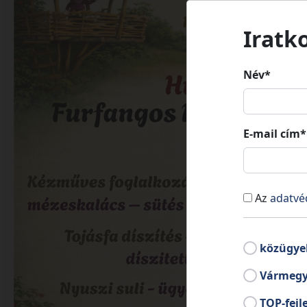
Iratk
Név*
E-mail cím*
Az
adatvé
közügye
Vármegy
TOP-fejl