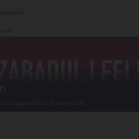
eményeink
öldön
ön
 ahol garantált a jó hangulat!