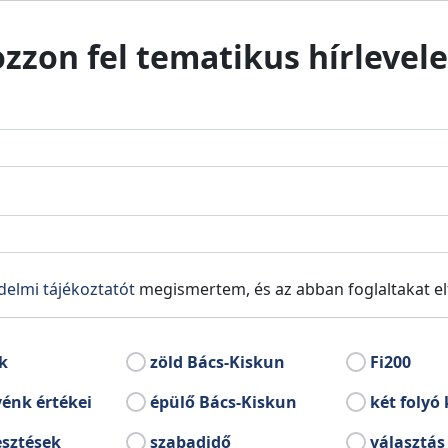
ozzon fel tematikus hírlevele
delmi tájékoztatót
megismertem, és az abban foglaltakat e
k
zöld Bács-Kiskun
Fi200
énk értékei
épülő Bács-Kiskun
két folyó 
esztések
szabadidő
választás