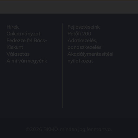
Hírek
Fejlesztéseink
Önkormányzat
Petőfi 200
Fedezze fel Bács-
Adatkezelés,
Kiskunt
panaszkezelés
Választás
Akadálymentesítési
A mi vármegyénk
nyilatkozat
©2026 BKMÖ, minden jog fenntartva.