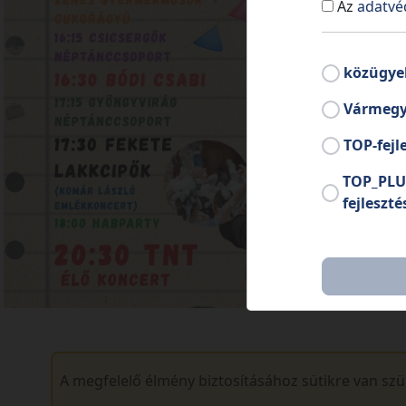
Az
adatvé
közügye
Vármegy
TOP-fejl
TOP_PLU
fejleszté
A megfelelő élmény biztosításához sütikre van sz