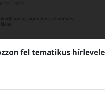
6. 27.
23:30
rakodó vásár, ugrálóvár, kézműves
pőkkel.
ozzon fel tematikus hírlevele