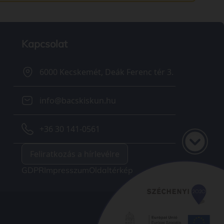
Kapcsolat
6000 Kecskemét, Deák Ferenc tér 3.
info@bacskiskun.hu
+36 30 141-0561
Feliratkozás a hírlevélre
GDPR
Impresszum
Oldaltérkép