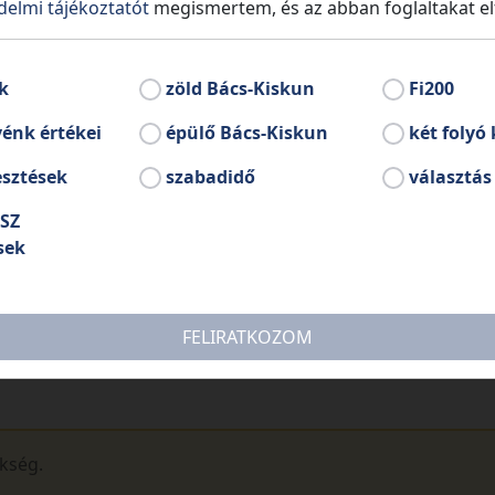
delmi tájékoztatót
megismertem, és az abban foglaltakat e
k
zöld Bács-Kiskun
Fi200
énk értékei
épülő Bács-Kiskun
két folyó 
esztések
szabadidő
választás
SZ
sek
FELIRATKOZOM
ükség.