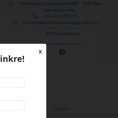
Pentele híd, Dunavecsei hídfő - Vikár Béla
Művelődési Ház
+36 20 4190779
muvelodesihazdunavecse@gmail.com
6087 Dunavecse
www.dunavecse.hu
X
inkre!
Több