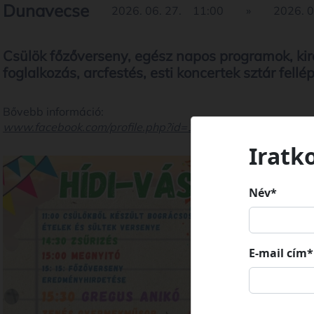
Dunavecse
2026. 06. 27.
11:00
»
2026. 0
Csülök főzőverseny, egész napos programok, ki
foglalkozás, arcfestés, esti koncertek sztár fellé
Bővebb információ:
www.facebook.com/profile.php?id=100015715188445
Iratk
Név*
E-mail cím*