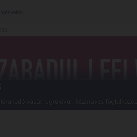
eményeink
2026
6
irakodó vásár, ugrálóvár, kézműves foglalkozás, a