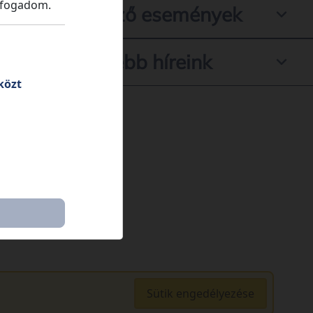
lfogadom.
Következő események
Legfrissebb híreink
közt
Sütik engedélyezése