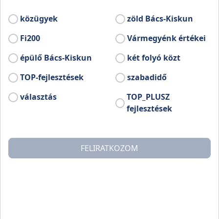
Bővebb információ:
közügyek
zöld Bács-Kiskun
www.facebook.com/szakmar
Fi200
Vármegyénk értékei
épülő Bács-Kiskun
két folyó közt
TOP-fejlesztések
szabadidő
választás
TOP_PLUSZ
fejlesztések
FELIRATKOZOM