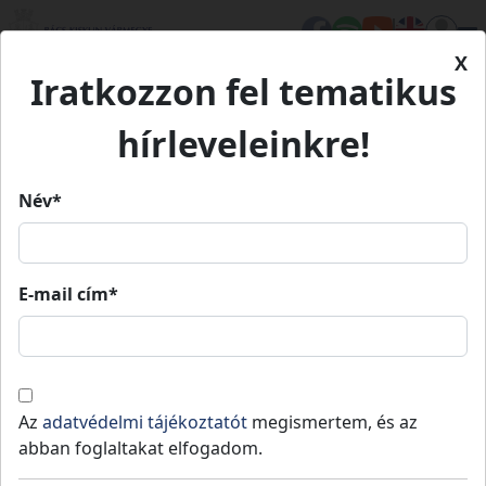
X
Iratkozzon fel tematikus
Kezdőlap
Eseményeink
Gyermek és családi nap Szakmáron
Gyermek és családi nap
hírleveleinkre!
Szakmáron
Név*
Gyermek és családi nap
E-mail cím*
Szakmáron
2026.
2026.
Szakmár
08:00
»
12:00
06. 15.
06. 15.
Az
adatvédelmi tájékoztatót
megismertem, és az
Töltsünk együtt egy vidám délelőttöt!
abban foglaltakat elfogadom.