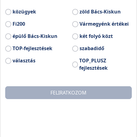
közügyek
zöld Bács-Kiskun
A rendezvény költőnk tiszteletére rendezett esemény. A
városban sokszínű vidám forgataggal, kulturális és
Fi200
Vármegyénk értékei
gasztronómiai programokkal várják a látogatókat és csak
ezen a napon tekinthető meg Petőfi Sándor evangélikus
épülő Bács-Kiskun
két folyó közt
templomban kiállított, eredeti születési anyakönyve.
TOP-fejlesztések
szabadidő
Petőfi Szülőház és Emlékmúzeum
választás
TOP_PLUSZ
(78) 312 566
fejlesztések
www.petofimuzeum.hu
petofimuzeum@koroskabel.hu
FELIRATKOZOM
Kapcsolat