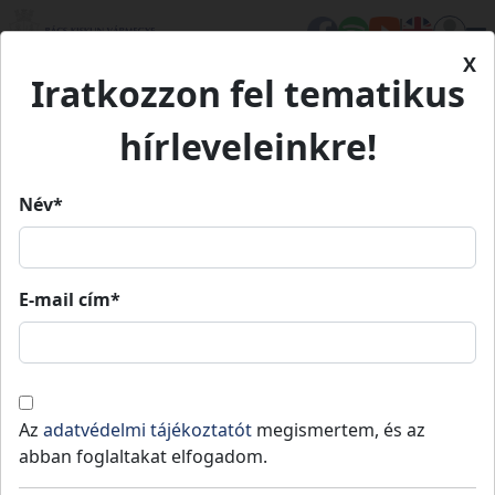
X
Iratkozzon fel tematikus
Kezdőlap
Eseményeink
ELMARAD!!! Petőfi Szilveszter Kiskőrös
ELMARAD!!! Petőfi Szilveszter
hírleveleinkre!
Kiskőrös
Név*
ELMARAD!!! Petőfi Szilveszter
E-mail cím*
Kiskőrös
2020. 12. 31.
20:00
»
2021. 01. 01.
00:55
Az
adatvédelmi tájékoztatót
megismertem, és az
ELMARAD!!! A városban sokszínű vidám
abban foglaltakat elfogadom.
forgataggal, kulturális és gasztronómiai
programokkal várják a látogatókat.