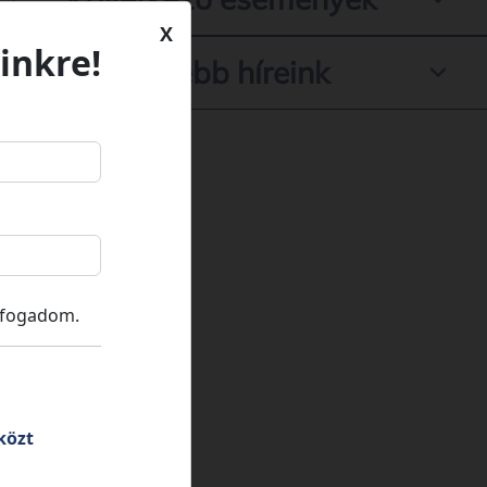
X
inkre!
Legfrissebb híreink
lfogadom.
közt