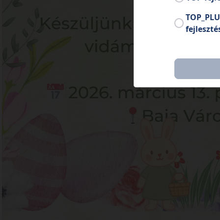
TOP_PLU
fejleszté