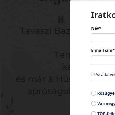
Iratk
Név*
E-mail cím*
Az
adatvé
közügye
Vármegy
TOP-fejl