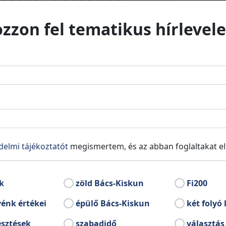
ozzon fel tematikus hírlevele
delmi tájékoztatót
megismertem, és az abban foglaltakat e
k
zöld Bács-Kiskun
Fi200
énk értékei
épülő Bács-Kiskun
két folyó 
esztések
szabadidő
választás