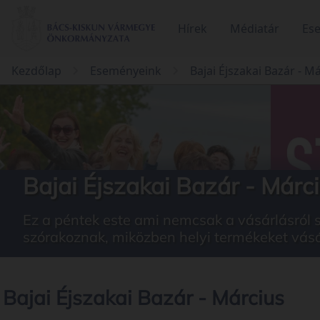
Hírek
Médiatár
Es
Kezdőlap
Eseményeink
Bajai Éjszakai Bazár - M
Bajai Éjszakai Bazár - Márc
Ez a péntek este ami nemcsak a vásárlásról 
szórakoznak, miközben helyi termékeket vásá
Bajai Éjszakai Bazár - Március