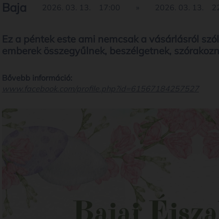
Baja
2026. 03. 13.
17:00
»
2026. 03. 13.
2
Ez a péntek este ami nemcsak a vásárlásról szó
emberek összegyűlnek, beszélgetnek, szórakozn
Bővebb információ:
www.facebook.com/profile.php?id=61567184257527