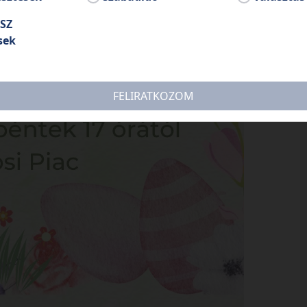
SZ
sek
FELIRATKOZOM