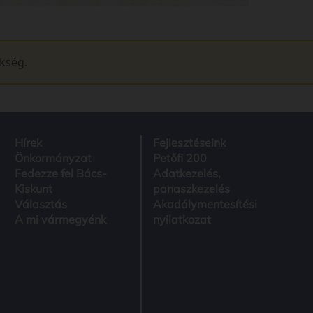
ükség.
Hírek
Fejlesztéseink
Önkormányzat
Petőfi 200
Fedezze fel Bács-
Adatkezelés,
Kiskunt
panaszkezelés
Választás
Akadálymentesítési
A mi vármegyénk
nyilatkozat