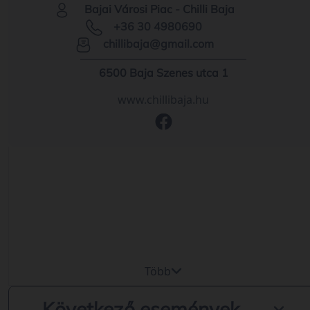
Bajai Városi Piac - Chilli Baja
+36 30 4980690
chillibaja@gmail.com
6500 Baja Szenes utca 1
www.chillibaja.hu
Több
Következő események