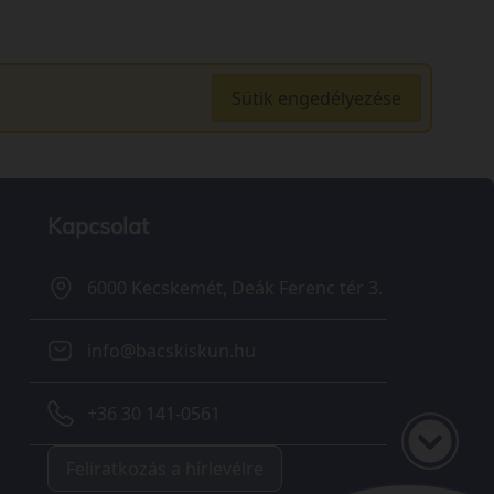
Sütik engedélyezése
Kapcsolat
6000 Kecskemét, Deák Ferenc tér 3.
info@bacskiskun.hu
+36 30 141-0561
Feliratkozás a hírlevélre