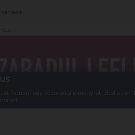
eményeink
árcius
ius
szól, hanem egy közösségi élményről, ahol az em
rolnak.