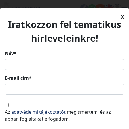
X
Iratkozzon fel tematikus
Kezdőlap
Eseményeink
Azért a kis bolondságért… - magyar népi
Azért a kis bolondságért… -
hírleveleinkre!
pajzánságok
magyar népi pajzánságok
Név*
Azért a kis bolondságért… -
E-mail cím*
magyar népi pajzánságok
2025.
2025.
Érsekhalma
04.
18:00
»
04.
20:00
26.
26.
Az
adatvédelmi tájékoztatót
megismertem, és az
abban foglaltakat elfogadom.
Déryné program - színházi előadás