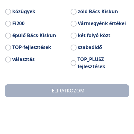
közügyek
zöld Bács-Kiskun
Fi200
Vármegyénk értékei
épülő Bács-Kiskun
két folyó közt
TOP-fejlesztések
szabadidő
választás
TOP_PLUSZ
fejlesztések
FELIRATKOZOM