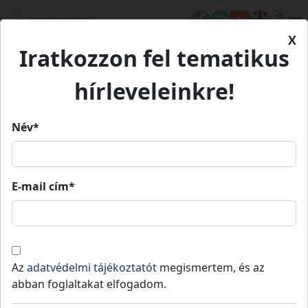
X
Iratkozzon fel tematikus
Kezdőlap
Eseményeink
Adventi Forgatag Tompán
hírleveleinkre!
Adventi Forgatag Tompán
Név*
Adventi Forgatag Tompán
E-mail cím*
2025.
2025.
Tompa
15:30
»
22:00
12. 21.
12. 21.
Gyújtsuk meg együtt az ünnep fényét!
Az
adatvédelmi tájékoztatót
megismertem, és az
Zene, fények, ízek – az ünnep varázsa egy
abban foglaltakat elfogadom.
helyen!