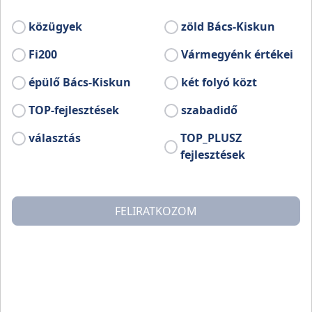
Adventi forgatag kulturális műsorokkal (helyi és
vidéki hagyományőrző műsorok, ingyenes
közügyek
zöld Bács-Kiskun
étkeztetés. Jótékonysági vásár.)
Fi200
Vármegyénk értékei
Bővebb információ:
épülő Bács-Kiskun
két folyó közt
www.facebook.com/profile.php?id=100066484910492
TOP-fejlesztések
szabadidő
választás
TOP_PLUSZ
fejlesztések
FELIRATKOZOM