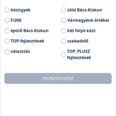
Bővebb információ:
közügyek
zöld Bács-Kiskun
www.facebook.com/profile.php?id=100064896871011
Fi200
Vármegyénk értékei
épülő Bács-Kiskun
két folyó közt
TOP-fejlesztések
szabadidő
választás
TOP_PLUSZ
fejlesztések
FELIRATKOZOM