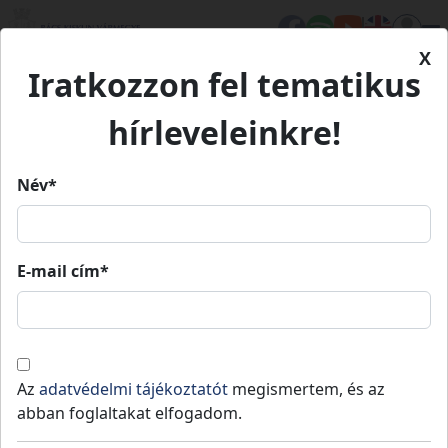
X
Iratkozzon fel tematikus
Kezdőlap
Eseményeink
A tánc 30 árnyalata
hírleveleinkre!
A tánc 30 árnyalata
Név*
A tánc 30 árnyalata
E-mail cím*
2026. 01.
2026. 01.
Bugac
16:00
»
20:00
26.
26.
Sok szeretettel várunk minden kedves
Az
adatvédelmi tájékoztatót
megismertem, és az
érdeklődőt interaktív táncismereti
abban foglaltakat elfogadom.
programunkon, amely ingyenesen látogatható.