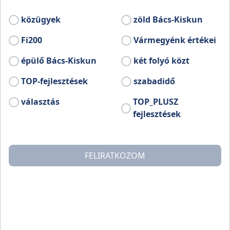
Természetfotó Egyesület!
A kiállítást megnyitja: Daróczi csaba
közügyek
zöld Bács-Kiskun
természetfotós.
Fi200
Vármegyénk értékei
épülő Bács-Kiskun
két folyó közt
Bővebb információ:
www.facebook.com/profile.php?id=100064694706612
TOP-fejlesztések
szabadidő
választás
TOP_PLUSZ
fejlesztések
FELIRATKOZOM