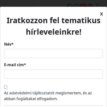
X
Iratkozzon fel tematikus
Kezdőlap
Eseményeink
40. Kecskeméti Tavaszi Fesztivál
40. Kecskeméti Tavaszi
hírleveleinkre!
Fesztivál
Név*
40. Kecskeméti Tavaszi Fesztivál
E-mail cím*
2025.
2025.
Kecskemét
03.
10:00
»
03.
22:00
14.
30.
Az
adatvédelmi tájékoztatót
megismertem, és az
Művészeti fesztivál a város számos kulturális
abban foglaltakat elfogadom.
intézményének bevonásával.