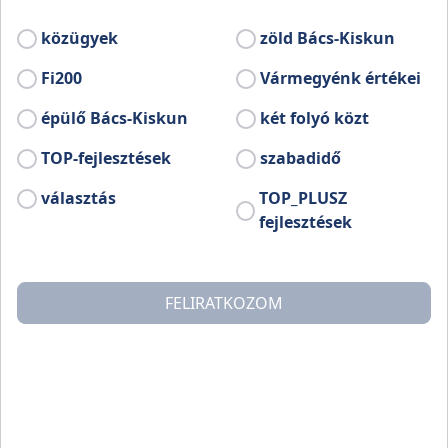
közügyek
zöld Bács-Kiskun
Fi200
Vármegyénk értékei
épülő Bács-Kiskun
két folyó közt
TOP-fejlesztések
szabadidő
választás
TOP_PLUSZ
fejlesztések
FELIRATKOZOM